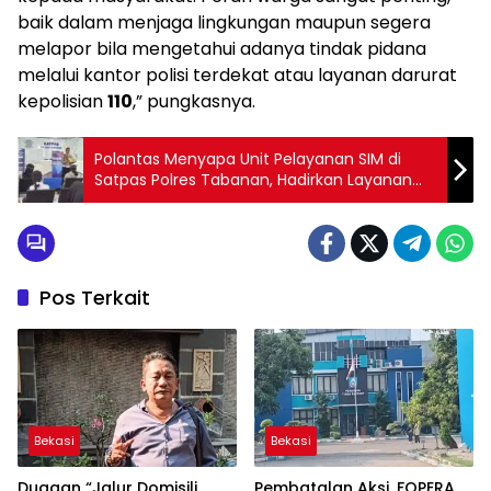
baik dalam menjaga lingkungan maupun segera
melapor bila mengetahui adanya tindak pidana
melalui kantor polisi terdekat atau layanan darurat
kepolisian
110
,” pungkasnya.
Polantas Menyapa Unit Pelayanan SIM di
Satpas Polres Tabanan, Hadirkan Layanan
Ramah, Cepat dan Transparan
Pos Terkait
Bekasi
Bekasi
Dugaan “Jalur Domisili
Pembatalan Aksi, FOPERA