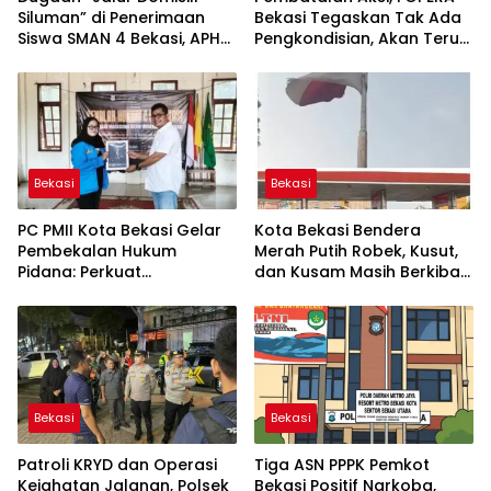
Siluman” di Penerimaan
Bekasi Tegaskan Tak Ada
Siswa SMAN 4 Bekasi, APH
Pengkondisian, Akan Terus
Diminta Turun Tangan
Kontrol PDAM Tirta Patriot
Bekasi
Bekasi
PC PMII Kota Bekasi Gelar
Kota Bekasi Bendera
Pembekalan Hukum
Merah Putih Robek, Kusut,
Pidana: Perkuat
dan Kusam Masih Berkibar
Pemahaman Regulasi dan
di SPBU 34-17124
Kapasitas Kader
Rawalumbu
Bekasi
Bekasi
Patroli KRYD dan Operasi
Tiga ASN PPPK Pemkot
Kejahatan Jalanan, Polsek
Bekasi Positif Narkoba,