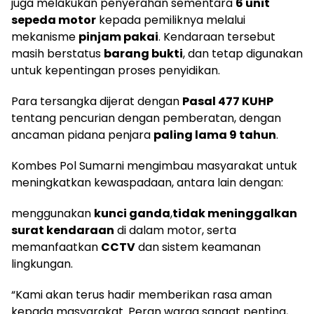
juga melakukan penyerahan sementara
6 unit
sepeda motor
kepada pemiliknya melalui
mekanisme
pinjam pakai
. Kendaraan tersebut
masih berstatus
barang bukti
, dan tetap digunakan
untuk kepentingan proses penyidikan.
Para tersangka dijerat dengan
Pasal 477 KUHP
tentang pencurian dengan pemberatan, dengan
ancaman pidana penjara
paling lama 9 tahun
.
Kombes Pol Sumarni mengimbau masyarakat untuk
meningkatkan kewaspadaan, antara lain dengan:
menggunakan
kunci ganda
,
tidak meninggalkan
surat kendaraan
di dalam motor, serta
memanfaatkan
CCTV
dan sistem keamanan
lingkungan.
“Kami akan terus hadir memberikan rasa aman
kepada masyarakat. Peran warga sangat penting,