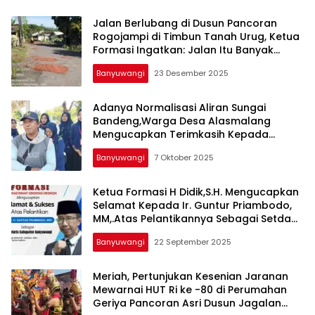
Jalan Berlubang di Dusun Pancoran
Rogojampi di Timbun Tanah Urug, Ketua
Formasi Ingatkan: Jalan Itu Banyak
Dilintasi Oleh Dum Truk
Banyuwangi
23 Desember 2025
Adanya Normalisasi Aliran Sungai
Bandeng,Warga Desa Alasmalang
Mengucapkan Terimkasih Kepada
Pemerintah Kabupaten Banyuwangi Atas
Banyuwangi
7 Oktober 2025
Perhatiannya Kepada Masyarakat
Ketua Formasi H Didik,S.H. Mengucapkan
Selamat Kepada Ir. Guntur Priambodo,
MM,.Atas Pelantikannya Sebagai Setda
Definitif Kabupaten Banyuwangi
Banyuwangi
22 September 2025
Meriah, Pertunjukan Kesenian Jaranan
Mewarnai HUT Ri ke -80 di Perumahan
Geriya Pancoran Asri Dusun Jagalan