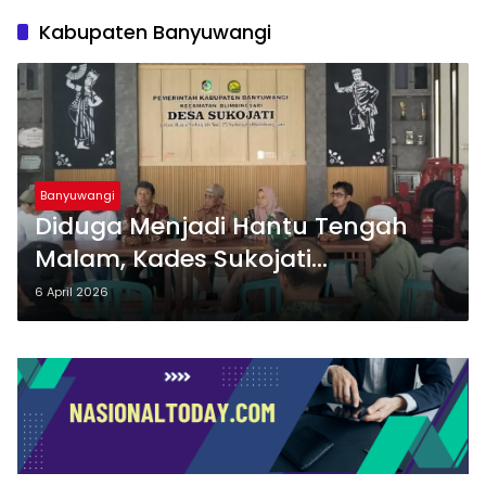
Kabupaten Banyuwangi
Banyuwangi
Diduga Menjadi Hantu Tengah
Malam, Kades Sukojati
Kecamatan Blimbingsari
6 April 2026
Banyuwangi Turun Dari
Jabatanya