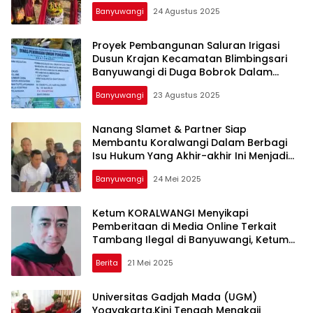
Desa Rogojampi Kabupaten Banyuwangi
Banyuwangi
24 Agustus 2025
Proyek Pembangunan Saluran Irigasi
Dusun Krajan Kecamatan Blimbingsari
Banyuwangi di Duga Bobrok Dalam
Pelaksanaannya,Ketua LSM Formasi
Banyuwangi
23 Agustus 2025
Akan Kami Adukan ke Kejati Jatim
Nanang Slamet & Partner Siap
Membantu Koralwangi Dalam Berbagi
Isu Hukum Yang Akhir-akhir Ini Menjadi
Perhatian Publik di Bumi Blambangan
Banyuwangi
24 Mei 2025
Ketum KORALWANGI Menyikapi
Pemberitaan di Media Online Terkait
Tambang Ilegal di Banyuwangi, Ketum
PETAWANGI
Berita
21 Mei 2025
Universitas Gadjah Mada (UGM)
Yogyakarta.Kini Tengah Mengkaji