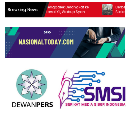
42 Pramuka Trenggalek Berangkat ke
Berbekal Ranting
Breaking News
Jambore Nasional XII, Wabup Syah
Stakeholder Pad
Pesankan Jaga Nama Baik Daerah
Hutan Jatiprahu