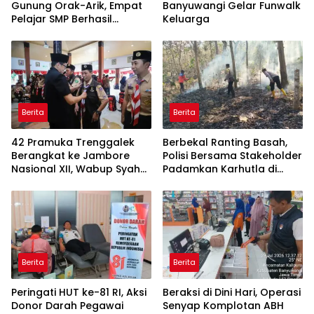
Gunung Orak-Arik, Empat
Banyuwangi Gelar Funwalk
Pelajar SMP Berhasil
Keluarga
Dievakuasi
Berita
Berita
42 Pramuka Trenggalek
Berbekal Ranting Basah,
Berangkat ke Jambore
Polisi Bersama Stakeholder
Nasional XII, Wabup Syah
Padamkan Karhutla di
Pesankan Jaga Nama Baik
Hutan Jatiprahu
Daerah
Trenggalek
Berita
Berita
Peringati HUT ke-81 RI, Aksi
Beraksi di Dini Hari, Operasi
Donor Darah Pegawai
Senyap Komplotan ABH