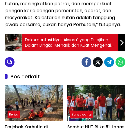
hutan, meningkatkan patroli, dan memperkuat
jaringan kerja dengan pemerintah, aparat, dan
masyarakat. Kelestarian hutan adalah tanggung
jawab bersama, bukan hanya Perhutani,” tutupnya.
Dokumentasi Nyali Aksara” yang Disajikan
Dalam Bingkai Menarik dan Kuat Mengenai
Nilai Penting BUKU
Pos Terkait
Berita
Banyuwangi
Terjebak Karhutla di
Sambut HUT RI ke 81, Lapas