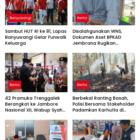
Banyuwangi
Berita
Sambut HUT RI ke 81, Lapas
Disalahgunakan WNS,
Banyuwangi Gelar Funwalk
Dokumen Aset BPKAD
Keluarga
Jembrana Rugikan
Pengusaha Rp95 Juta
Berita
Berita
42 Pramuka Trenggalek
Berbekal Ranting Basah,
Berangkat ke Jambore
Polisi Bersama Stakeholder
Nasional XII, Wabup Syah
Padamkan Karhutla di
Pesankan Jaga Nama Baik
Hutan Jatiprahu
Daerah
Trenggalek