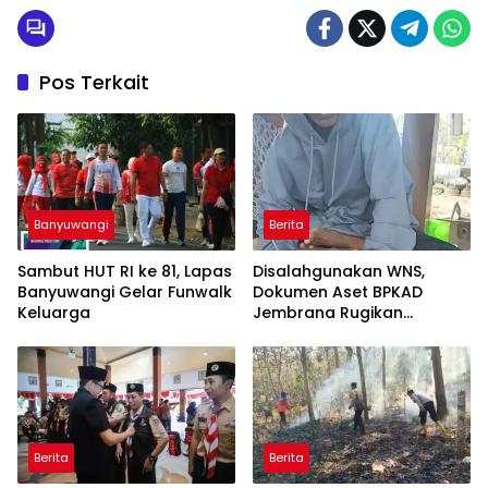
Pos Terkait
Banyuwangi
Berita
Sambut HUT RI ke 81, Lapas
Disalahgunakan WNS,
Banyuwangi Gelar Funwalk
Dokumen Aset BPKAD
Keluarga
Jembrana Rugikan
Pengusaha Rp95 Juta
Berita
Berita