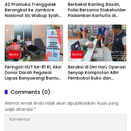
42 Pramuka Trenggalek
Berbekal Ranting Basah,
Berangkat ke Jambore
Polisi Bersama Stakeholder
Nasional XII, Wabup Syah
Padamkan Karhutla di
Pesankan Jaga Nama Baik
Hutan Jatiprahu
Daerah
Trenggalek
Berita
Berita
Peringati HUT ke-81 RI, Aksi
Beraksi di Dini Hari, Operasi
Donor Darah Pegawai
Senyap Komplotan ABH
Lapas Banyuwangi Bantu
Pembobol Ruko dan
Amankan Stok PMI
Sekolah Digulung Tim
Macan Blambangan
Comments (0)
Alamat email Anda tidak akan dipublikasikan.
Ruas yang
wajib ditandai
*