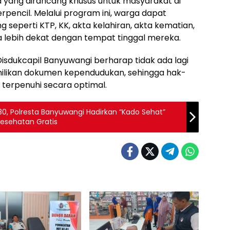
 yang dirancang khusus untuk masyarakat di
pencil. Melalui program ini, warga dapat
seperti KTP, KK, akta kelahiran, akta kematian,
lebih dekat dengan tempat tinggal mereka.
sdukcapil Banyuwangi berharap tidak ada lagi
ilikan dokumen kependudukan, sehingga hak-
 terpenuhi secara optimal.
0, Polresta Banyuwangi Hadirkan “Kado Sehat”
Kesehatan Gratis