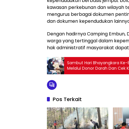
kependudukan berbasis jemput bola
kawasan perkebunan dan wilayah ter
mengurus berbagai dokumen penting 
dan dokumen kependudukan lainnya 
Dengan hadirnya Camping Embun, Di
warga yang tertinggal dalam kepem
hak administratif masyarakat dapat
Sambut Hari Bhayangkara Ke-8
Melalui Donor Darah Dan Cek 
Pos Terkait