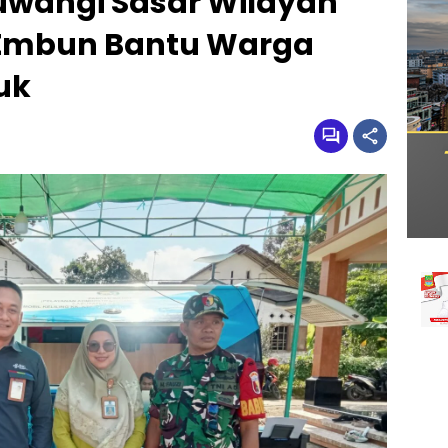
uwangi Sasar Wilayah
Embun Bantu Warga
uk