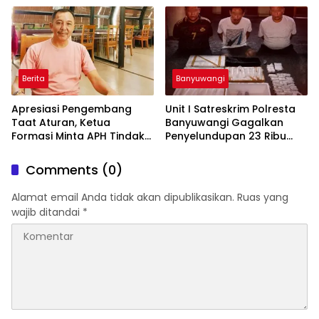
Macan Blambangan
Nasional
Berita
Banyuwangi
Apresiasi Pengembang
Unit I Satreskrim Polresta
Taat Aturan, Ketua
Banyuwangi Gagalkan
Formasi Minta APH Tindak
Penyelundupan 23 Ribu
Tegas Tambang Ilegal dan
Benih Lobster
Pertanyakan Perizinan di
Comments (0)
Gambor
Alamat email Anda tidak akan dipublikasikan.
Ruas yang
wajib ditandai
*