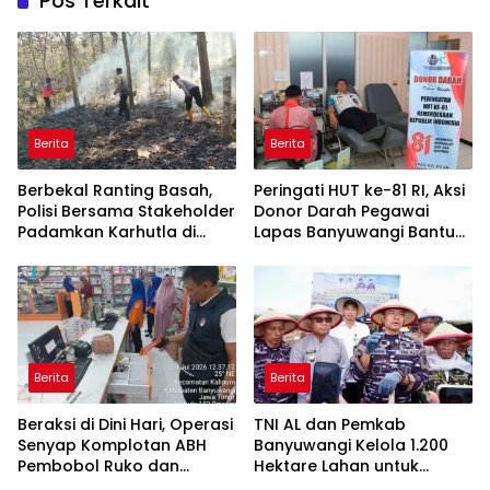
Pos Terkait
Berita
Berita
Berbekal Ranting Basah,
Peringati HUT ke-81 RI, Aksi
Polisi Bersama Stakeholder
Donor Darah Pegawai
Padamkan Karhutla di
Lapas Banyuwangi Bantu
Hutan Jatiprahu
Amankan Stok PMI
Trenggalek
Berita
Berita
Beraksi di Dini Hari, Operasi
TNI AL dan Pemkab
Senyap Komplotan ABH
Banyuwangi Kelola 1.200
Pembobol Ruko dan
Hektare Lahan untuk
Sekolah Digulung Tim
Dukung Produksi Kedelai