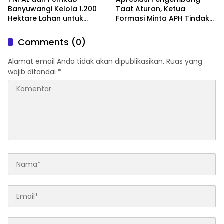
Banyuwangi Kelola 1.200
Taat Aturan, Ketua
Hektare Lahan untuk
Formasi Minta APH Tindak
Dukung Produksi Kedelai
Tegas Tambang Ilegal dan
Nasional
Pertanyakan Perizinan di
Comments (0)
Gambor
Alamat email Anda tidak akan dipublikasikan.
Ruas yang
wajib ditandai
*