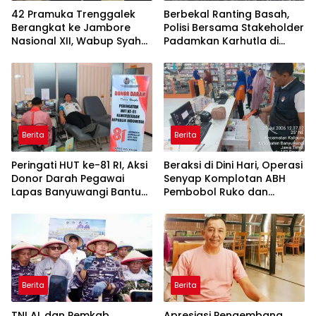
42 Pramuka Trenggalek
Berbekal Ranting Basah,
Berangkat ke Jambore
Polisi Bersama Stakeholder
Nasional XII, Wabup Syah
Padamkan Karhutla di
Pesankan Jaga Nama Baik
Hutan Jatiprahu
Daerah
Trenggalek
Berita
Berita
Peringati HUT ke-81 RI, Aksi
Beraksi di Dini Hari, Operasi
Donor Darah Pegawai
Senyap Komplotan ABH
Lapas Banyuwangi Bantu
Pembobol Ruko dan
Amankan Stok PMI
Sekolah Digulung Tim
Macan Blambangan
Berita
Berita
TNI AL dan Pemkab
Apresiasi Pengembang