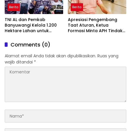
Berita
Berita
TNI AL dan Pemkab
Apresiasi Pengembang
Banyuwangi Kelola 1.200
Taat Aturan, Ketua
Hektare Lahan untuk
Formasi Minta APH Tindak
Dukung Produksi Kedelai
Tegas Tambang Ilegal dan
Nasional
Pertanyakan Perizinan di
Comments (0)
Gambor
Alamat email Anda tidak akan dipublikasikan.
Ruas yang
wajib ditandai
*