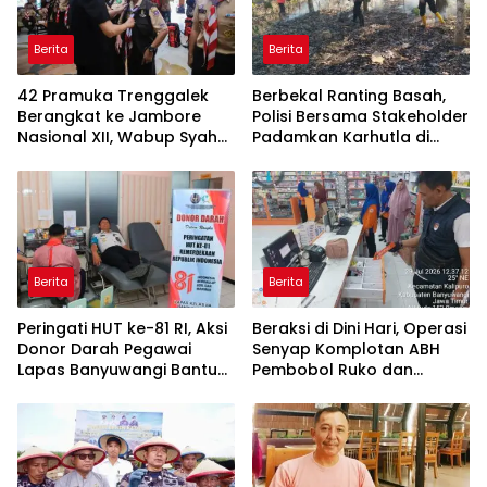
Berita
Berita
42 Pramuka Trenggalek
Berbekal Ranting Basah,
Berangkat ke Jambore
Polisi Bersama Stakeholder
Nasional XII, Wabup Syah
Padamkan Karhutla di
Pesankan Jaga Nama Baik
Hutan Jatiprahu
Daerah
Trenggalek
Berita
Berita
Peringati HUT ke-81 RI, Aksi
Beraksi di Dini Hari, Operasi
Donor Darah Pegawai
Senyap Komplotan ABH
Lapas Banyuwangi Bantu
Pembobol Ruko dan
Amankan Stok PMI
Sekolah Digulung Tim
Macan Blambangan