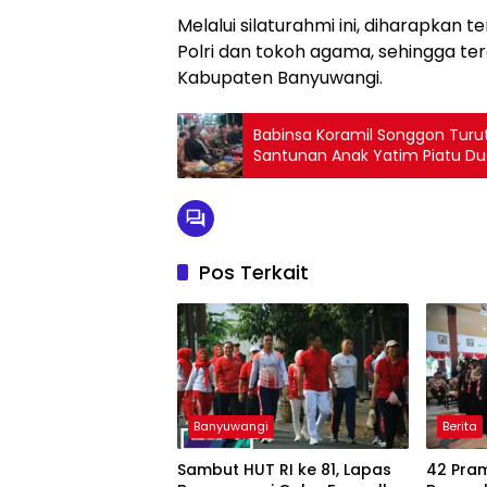
Melalui silaturahmi ini, diharapkan
Polri dan tokoh agama, sehingga ter
Kabupaten Banyuwangi.
Babinsa Koramil Songgon Turu
Santunan Anak Yatim Piatu Du
Pos Terkait
Banyuwangi
Berita
Sambut HUT RI ke 81, Lapas
42 Pra