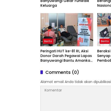
Banyuwangi Gelar Funwalk
Berang
Keluarga
Nasiona
Pesank
Daerah
Berita
Berita
Peringati HUT ke-81 RI, Aksi
Beraksi 
Donor Darah Pegawai Lapas
Senyap
Banyuwangi Bantu Amankan
Pembob
Stok PMI
Digulu
Blamb
Comments (0)
Alamat email Anda tidak akan dipublikasi