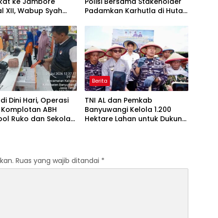
kat ke Jambore
Polisi Bersama Stakeholder
l XII, Wabup Syah
Padamkan Karhutla di Hutan
an Jaga Nama Baik
Jatiprahu Trenggalek
Berita
di Dini Hari, Operasi
TNI AL dan Pemkab
 Komplotan ABH
Banyuwangi Kelola 1.200
ol Ruko dan Sekolah
Hektare Lahan untuk Dukung
ng Tim Macan
Produksi Kedelai Nasional
angan
kan.
Ruas yang wajib ditandai
*