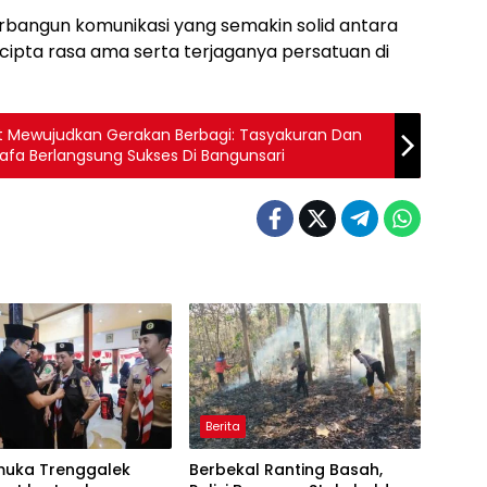
 terbangun komunikasi yang semakin solid antara
cipta rasa ama serta terjaganya persatuan di
t Mewujudkan Gerakan Berbagi: Tasyakuran Dan
afa Berlangsung Sukses Di Bangunsari
Berita
muka Trenggalek
Berbekal Ranting Basah,