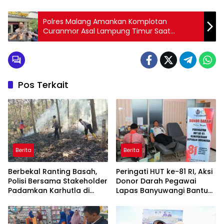
Polres Malang Amankan Komplotan
Curanmor Asal Lampung Timur Saat
Ramadan
Pos Terkait
Berita
Berita
Berbekal Ranting Basah,
Peringati HUT ke-81 RI, Aksi
Polisi Bersama Stakeholder
Donor Darah Pegawai
Padamkan Karhutla di
Lapas Banyuwangi Bantu
Hutan Jatiprahu
Amankan Stok PMI
Trenggalek