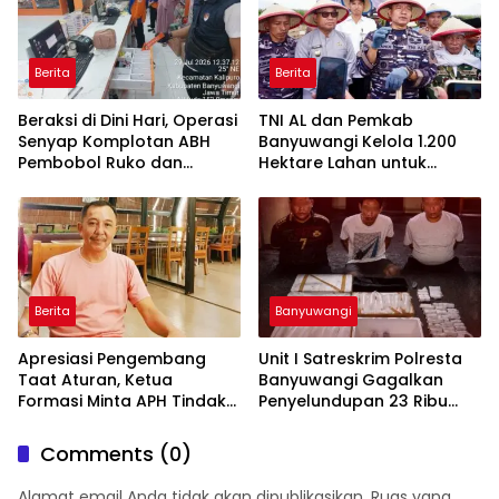
Berita
Berita
Beraksi di Dini Hari, Operasi
TNI AL dan Pemkab
Senyap Komplotan ABH
Banyuwangi Kelola 1.200
Pembobol Ruko dan
Hektare Lahan untuk
Sekolah Digulung Tim
Dukung Produksi Kedelai
Macan Blambangan
Nasional
Berita
Banyuwangi
Apresiasi Pengembang
Unit I Satreskrim Polresta
Taat Aturan, Ketua
Banyuwangi Gagalkan
Formasi Minta APH Tindak
Penyelundupan 23 Ribu
Tegas Tambang Ilegal dan
Benih Lobster
Pertanyakan Perizinan di
Comments (0)
Gambor
Alamat email Anda tidak akan dipublikasikan.
Ruas yang