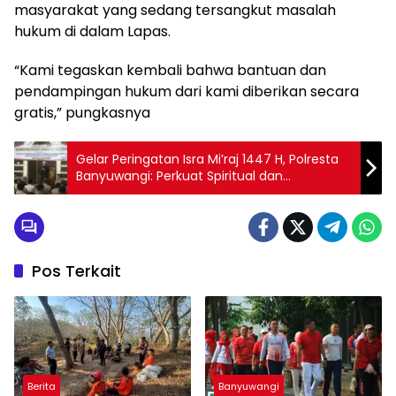
masyarakat yang sedang tersangkut masalah
hukum di dalam Lapas.
“Kami tegaskan kembali bahwa bantuan dan
pendampingan hukum dari kami diberikan secara
gratis,” pungkasnya
Gelar Peringatan Isra Mi’raj 1447 H, Polresta
Banyuwangi: Perkuat Spiritual dan
kepedulian sosial
Pos Terkait
Berita
Banyuwangi