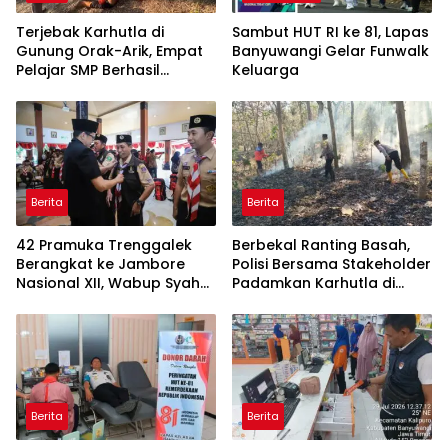
Terjebak Karhutla di
Sambut HUT RI ke 81, Lapas
Gunung Orak-Arik, Empat
Banyuwangi Gelar Funwalk
Pelajar SMP Berhasil
Keluarga
Dievakuasi
Berita
Berita
42 Pramuka Trenggalek
Berbekal Ranting Basah,
Berangkat ke Jambore
Polisi Bersama Stakeholder
Nasional XII, Wabup Syah
Padamkan Karhutla di
Pesankan Jaga Nama Baik
Hutan Jatiprahu
Daerah
Trenggalek
Berita
Berita