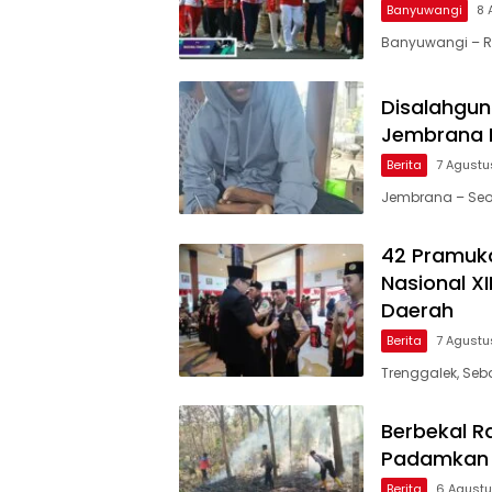
Banyuwangi
8 
Banyuwangi – R
Disalahgu
Jembrana 
Berita
7 Agustu
Jembrana – Seo
42 Pramuk
Nasional X
Daerah
Berita
7 Agustu
Trenggalek, Se
Berbekal R
Padamkan K
Berita
6 Agust