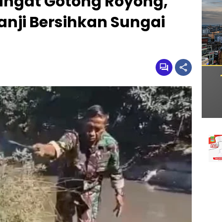
gat Gotong Royong,
anji Bersihkan Sungai