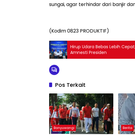
sungai, agar terhindar dari banjir dan
(Kodim 0823 PRODUKTIF)
Hirup Udara Bebas Lebih Cepa
Amnesti Presiden
Pos Terkait
Banyuwangi
Berita