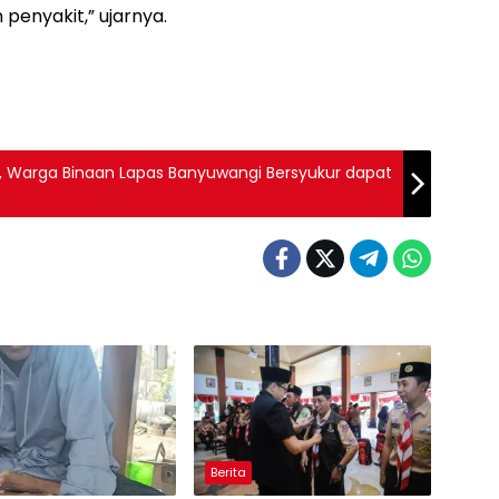
 penyakit,” ujarnya.
t, Warga Binaan Lapas Banyuwangi Bersyukur dapat
Berita