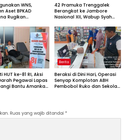
hgunakan WNS,
42 Pramuka Trenggalek
n Aset BPKAD
Berangkat ke Jambore
na Rugikan
Nasional XII, Wabup Syah
aha Rp95 Juta
Pesankan Jaga Nama Baik
Daerah
Berita
i HUT ke-81 RI, Aksi
Beraksi di Dini Hari, Operasi
Darah Pegawai Lapas
Senyap Komplotan ABH
angi Bantu Amankan
Pembobol Ruko dan Sekolah
I
Digulung Tim Macan
Blambangan
kan.
Ruas yang wajib ditandai
*