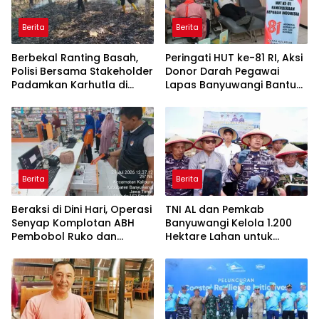
Berita
Berita
Berbekal Ranting Basah,
Peringati HUT ke-81 RI, Aksi
Polisi Bersama Stakeholder
Donor Darah Pegawai
Padamkan Karhutla di
Lapas Banyuwangi Bantu
Hutan Jatiprahu
Amankan Stok PMI
Trenggalek
Berita
Berita
Beraksi di Dini Hari, Operasi
TNI AL dan Pemkab
Senyap Komplotan ABH
Banyuwangi Kelola 1.200
Pembobol Ruko dan
Hektare Lahan untuk
Sekolah Digulung Tim
Dukung Produksi Kedelai
Macan Blambangan
Nasional