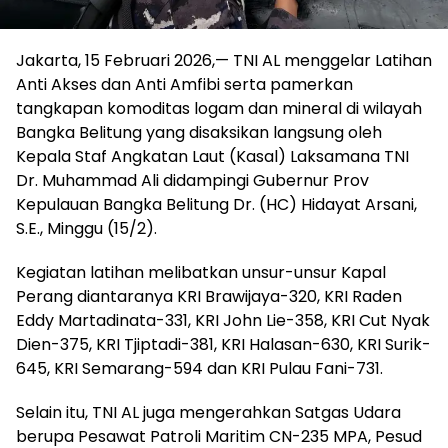
Jakarta, 15 Februari 2026,— TNI AL menggelar Latihan
Anti Akses dan Anti Amfibi serta pamerkan
tangkapan komoditas logam dan mineral di wilayah
Bangka Belitung yang disaksikan langsung oleh
Kepala Staf Angkatan Laut (Kasal) Laksamana TNI
Dr. Muhammad Ali didampingi Gubernur Prov
Kepulauan Bangka Belitung Dr. (HC) Hidayat Arsani,
S.E., Minggu (15/2).
Kegiatan latihan melibatkan unsur-unsur Kapal
Perang diantaranya KRI Brawijaya-320, KRI Raden
Eddy Martadinata-331, KRI John Lie-358, KRI Cut Nyak
Dien-375, KRI Tjiptadi-381, KRI Halasan-630, KRI Surik-
645, KRI Semarang-594 dan KRI Pulau Fani-731.
Selain itu, TNI AL juga mengerahkan Satgas Udara
berupa Pesawat Patroli Maritim CN-235 MPA, Pesud