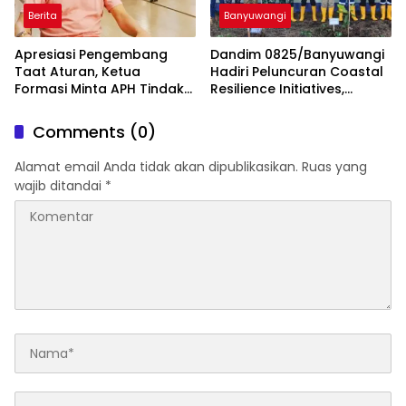
Berita
Banyuwangi
Apresiasi Pengembang
Dandim 0825/Banyuwangi
Taat Aturan, Ketua
Hadiri Peluncuran Coastal
Formasi Minta APH Tindak
Resilience Initiatives,
Tegas Tambang Ilegal dan
Langkah Besar Jaga Pesisir
Pertanyakan Perizinan di
dari Ancaman Abrasi
Comments (0)
Gambor
Alamat email Anda tidak akan dipublikasikan.
Ruas yang
wajib ditandai
*