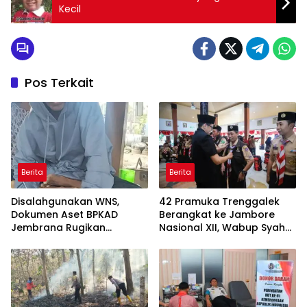
Kecil
Pos Terkait
Berita
Berita
Disalahgunakan WNS,
42 Pramuka Trenggalek
Dokumen Aset BPKAD
Berangkat ke Jambore
Jembrana Rugikan
Nasional XII, Wabup Syah
Pengusaha Rp95 Juta
Pesankan Jaga Nama Baik
Daerah