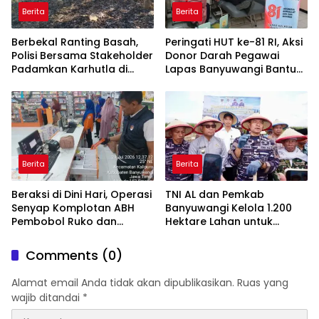
Berita
Berita
Berbekal Ranting Basah,
Peringati HUT ke-81 RI, Aksi
Polisi Bersama Stakeholder
Donor Darah Pegawai
Padamkan Karhutla di
Lapas Banyuwangi Bantu
Hutan Jatiprahu
Amankan Stok PMI
Trenggalek
Berita
Berita
Beraksi di Dini Hari, Operasi
TNI AL dan Pemkab
Senyap Komplotan ABH
Banyuwangi Kelola 1.200
Pembobol Ruko dan
Hektare Lahan untuk
Sekolah Digulung Tim
Dukung Produksi Kedelai
Macan Blambangan
Nasional
Comments (0)
Alamat email Anda tidak akan dipublikasikan.
Ruas yang
wajib ditandai
*