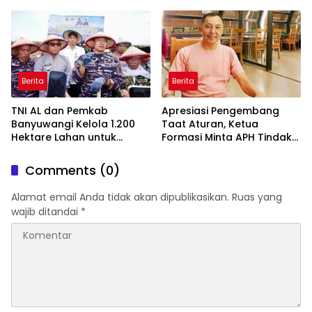
Amankan Stok PMI
Sekolah Digulung Tim
Macan Blambangan
Berita
Berita
TNI AL dan Pemkab
Apresiasi Pengembang
Banyuwangi Kelola 1.200
Taat Aturan, Ketua
Hektare Lahan untuk
Formasi Minta APH Tindak
Dukung Produksi Kedelai
Tegas Tambang Ilegal dan
Nasional
Pertanyakan Perizinan di
Comments (0)
Gambor
Alamat email Anda tidak akan dipublikasikan.
Ruas yang
wajib ditandai
*