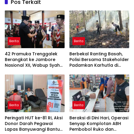
Pos Terkait
Berita
Berita
42 Pramuka Trenggalek
Berbekal Ranting Basah,
Berangkat ke Jambore
Polisi Bersama Stakeholder
Nasional XII, Wabup Syah
Padamkan Karhutla di
Pesankan Jaga Nama Baik
Hutan Jatiprahu
Daerah
Trenggalek
Berita
Berita
Peringati HUT ke-81 RI, Aksi
Beraksi di Dini Hari, Operasi
Donor Darah Pegawai
Senyap Komplotan ABH
Lapas Banyuwangi Bantu
Pembobol Ruko dan