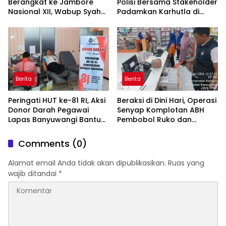
Berangkat ke Jambore
Polisi Bersama Stakeholder
Nasional XII, Wabup Syah
Padamkan Karhutla di
Pesankan Jaga Nama Baik
Hutan Jatiprahu
Daerah
Trenggalek
Berita
Berita
Peringati HUT ke-81 RI, Aksi
Beraksi di Dini Hari, Operasi
Donor Darah Pegawai
Senyap Komplotan ABH
Lapas Banyuwangi Bantu
Pembobol Ruko dan
Amankan Stok PMI
Sekolah Digulung Tim
Macan Blambangan
Comments (0)
Alamat email Anda tidak akan dipublikasikan.
Ruas yang
wajib ditandai
*