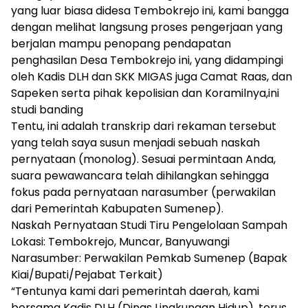
yang luar biasa didesa Tembokrejo ini, kami bangga
dengan melihat langsung proses pengerjaan yang
berjalan mampu penopang pendapatan
penghasilan Desa Tembokrejo ini, yang didampingi
oleh Kadis DLH dan SKK MIGAS juga Camat Raas, dan
Sapeken serta pihak kepolisian dan Koramilnya,ini
studi banding
Tentu, ini adalah transkrip dari rekaman tersebut
yang telah saya susun menjadi sebuah naskah
pernyataan (monolog). Sesuai permintaan Anda,
suara pewawancara telah dihilangkan sehingga
fokus pada pernyataan narasumber (perwakilan
dari Pemerintah Kabupaten Sumenep).
Naskah Pernyataan Studi Tiru Pengelolaan Sampah
Lokasi: Tembokrejo, Muncar, Banyuwangi
Narasumber: Perwakilan Pemkab Sumenep (Bapak
Kiai/Bupati/Pejabat Terkait)
“Tentunya kami dari pemerintah daerah, kami
bersama Kadis DLH (Dinas Lingkungan Hidup), terus