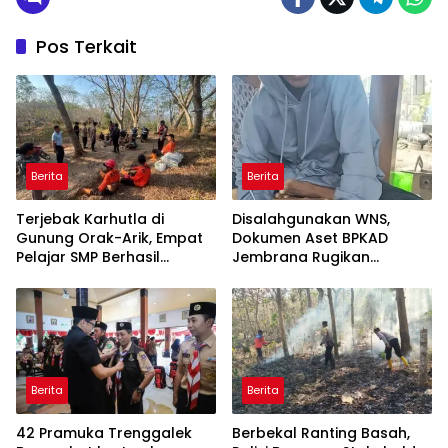
Pos Terkait
Berita
Berita
Terjebak Karhutla di
Disalahgunakan WNS,
Gunung Orak-Arik, Empat
Dokumen Aset BPKAD
Pelajar SMP Berhasil
Jembrana Rugikan
Dievakuasi
Pengusaha Rp95 Juta
Berita
Berita
42 Pramuka Trenggalek
Berbekal Ranting Basah,