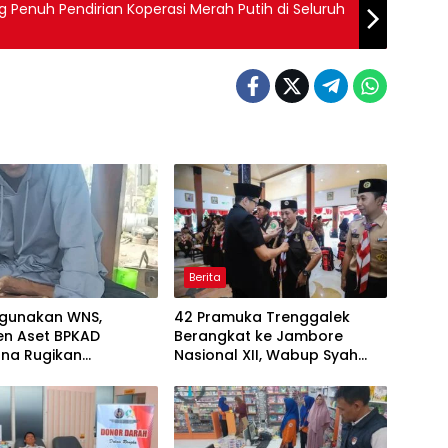
Penuh Pendirian Koperasi Merah Putih di Seluruh
Berita
hgunakan WNS,
42 Pramuka Trenggalek
n Aset BPKAD
Berangkat ke Jambore
na Rugikan
Nasional XII, Wabup Syah
aha Rp95 Juta
Pesankan Jaga Nama Baik
Daerah