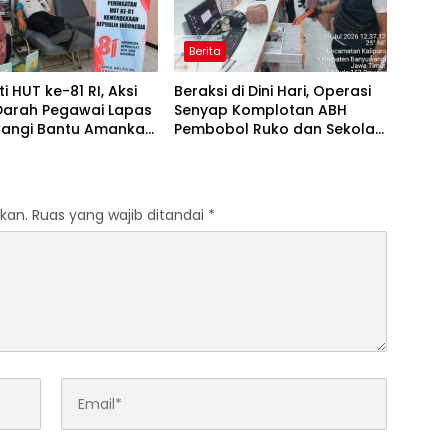
Berita
i HUT ke-81 RI, Aksi
Beraksi di Dini Hari, Operasi
Darah Pegawai Lapas
Senyap Komplotan ABH
angi Bantu Amankan
Pembobol Ruko dan Sekolah
I
Digulung Tim Macan
Blambangan
kan.
Ruas yang wajib ditandai
*