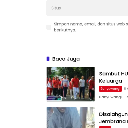
Simpan nama, email, dan situs web 
berikutnya.
Baca Juga
Sambut HUT
Keluarga
Banyuwangi
8 
Banyuwangi – R
Disalahgu
Jembrana 