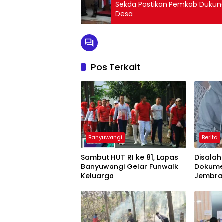
Sekda Pastikan Pemkab Dukung 
Desa
Pos Terkait
Banyuwangi
Berita
Sambut HUT RI ke 81, Lapas
Disala
Banyuwangi Gelar Funwalk
Dokume
Keluarga
Jembra
Pengus