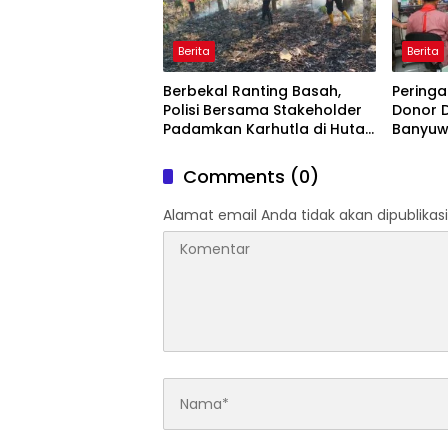
Berita
Berita
Berbekal Ranting Basah,
Peringat
Polisi Bersama Stakeholder
Donor 
Padamkan Karhutla di Hutan
Banyuw
Jatiprahu Trenggalek
Stok PM
Comments (0)
Alamat email Anda tidak akan dipublikasi