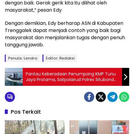
dengan baik. Gerak gerik kita itu dilihat oleh
masyarakat,” pesan Edy.
Dengan demikian, Edy berharap ASN di Kabupaten
Trenggalek dapat menjadi contoh yang baik bagi
masyarakat dan menjalankan tugas dengan penuh
tanggung jawab.
Penulis: Lendra
Editor: Redaksi
Pantau Keberadaan Penumpang KMP Tunu
Jaya Pratama, Satpolairud Polres Situbondo
Gelar Patroli Perairan Perbatasan
Banyuwangi
Pos Terkait