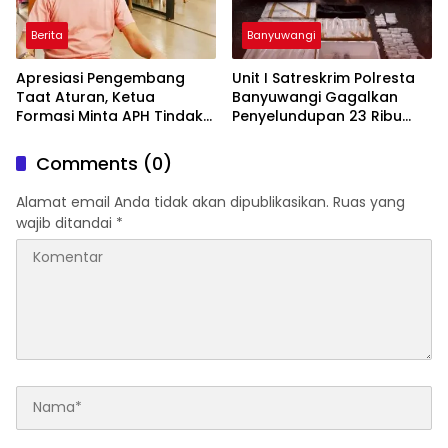
Berita
Banyuwangi
Apresiasi Pengembang
Unit I Satreskrim Polresta
Taat Aturan, Ketua
Banyuwangi Gagalkan
Formasi Minta APH Tindak
Penyelundupan 23 Ribu
Tegas Tambang Ilegal dan
Benih Lobster
Pertanyakan Perizinan di
Comments (0)
Gambor
Alamat email Anda tidak akan dipublikasikan.
Ruas yang
wajib ditandai
*