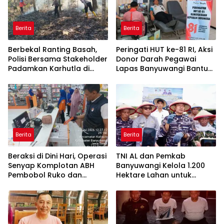
Berita
Berita
Berbekal Ranting Basah,
Peringati HUT ke-81 RI, Aksi
Polisi Bersama Stakeholder
Donor Darah Pegawai
Padamkan Karhutla di
Lapas Banyuwangi Bantu
Hutan Jatiprahu
Amankan Stok PMI
Trenggalek
Berita
Berita
Beraksi di Dini Hari, Operasi
TNI AL dan Pemkab
Senyap Komplotan ABH
Banyuwangi Kelola 1.200
Pembobol Ruko dan
Hektare Lahan untuk
Sekolah Digulung Tim
Dukung Produksi Kedelai
Macan Blambangan
Nasional