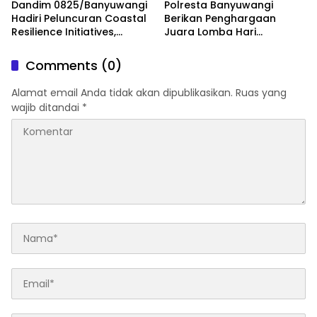
Dandim 0825/Banyuwangi
Polresta Banyuwangi
Hadiri Peluncuran Coastal
Berikan Penghargaan
Resilience Initiatives,
Juara Lomba Hari
Langkah Besar Jaga Pesisir
Bhayangkara ke-80, Wujud
dari Ancaman Abrasi
Apresiasi atas Sportivitas
Comments (0)
dan Soliditas Personel
Alamat email Anda tidak akan dipublikasikan.
Ruas yang
wajib ditandai
*