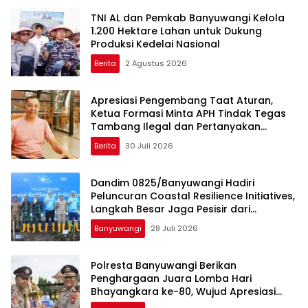
TNI AL dan Pemkab Banyuwangi Kelola
1.200 Hektare Lahan untuk Dukung
Produksi Kedelai Nasional
Berita
2 Agustus 2026
Apresiasi Pengembang Taat Aturan,
Ketua Formasi Minta APH Tindak Tegas
Tambang Ilegal dan Pertanyakan
Perizinan di Gambor
Berita
30 Juli 2026
Dandim 0825/Banyuwangi Hadiri
Peluncuran Coastal Resilience Initiatives,
Langkah Besar Jaga Pesisir dari
Ancaman Abrasi
Banyuwangi
28 Juli 2026
Polresta Banyuwangi Berikan
Penghargaan Juara Lomba Hari
Bhayangkara ke-80, Wujud Apresiasi
atas Sportivitas dan Soliditas Personel