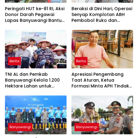
Peringati HUT ke-81 RI, Aksi
Beraksi di Dini Hari, Operasi
Donor Darah Pegawai
Senyap Komplotan ABH
Lapas Banyuwangi Bantu
Pembobol Ruko dan
Amankan Stok PMI
Sekolah Digulung Tim
Macan Blambangan
Berita
Berita
TNI AL dan Pemkab
Apresiasi Pengembang
Banyuwangi Kelola 1.200
Taat Aturan, Ketua
Hektare Lahan untuk
Formasi Minta APH Tindak
Dukung Produksi Kedelai
Tegas Tambang Ilegal dan
Nasional
Pertanyakan Perizinan di
Gambor
Banyuwangi
Banyuwangi