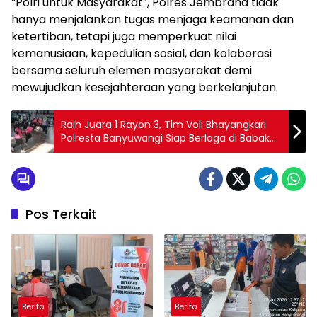
“Polri untuk Masyarakat”, Polres Jembrana tidak
hanya menjalankan tugas menjaga keamanan dan
ketertiban, tetapi juga memperkuat nilai
kemanusiaan, kepedulian sosial, dan kolaborasi
bersama seluruh elemen masyarakat demi
mewujudkan kesejahteraan yang berkelanjutan.
Raih Juara 1 Rayon 3, Tim Voli Bhayangkari
Polresta Banyuwangi Siap Berlaga di Babak
Utama Piala Kapolda Jatim
Pos Terkait
Berita
Berita