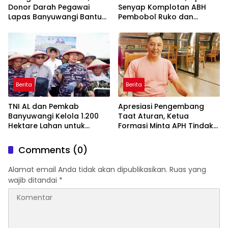
Donor Darah Pegawai
Senyap Komplotan ABH
Lapas Banyuwangi Bantu
Pembobol Ruko dan
Amankan Stok PMI
Sekolah Digulung Tim
Macan Blambangan
Berita
Berita
TNI AL dan Pemkab
Apresiasi Pengembang
Banyuwangi Kelola 1.200
Taat Aturan, Ketua
Hektare Lahan untuk
Formasi Minta APH Tindak
Dukung Produksi Kedelai
Tegas Tambang Ilegal dan
Nasional
Pertanyakan Perizinan di
Comments (0)
Gambor
Alamat email Anda tidak akan dipublikasikan.
Ruas yang
wajib ditandai
*