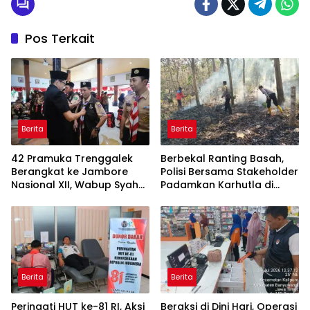
Pos Terkait
Berita
Berita
42 Pramuka Trenggalek
Berbekal Ranting Basah,
Berangkat ke Jambore
Polisi Bersama Stakeholder
Nasional XII, Wabup Syah
Padamkan Karhutla di
Pesankan Jaga Nama Baik
Hutan Jatiprahu
Daerah
Trenggalek
Berita
Berita
Peringati HUT ke-81 RI, Aksi
Beraksi di Dini Hari, Operasi