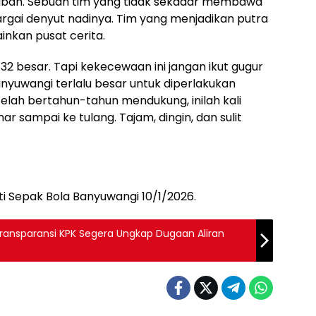
waban. Sebuah tim yang tidak sekadar membawa
rgai denyut nadinya. Tim yang menjadikan putra
nkan pusat cerita.
 32 besar. Tapi kekecewaan ini jangan ikut gugur
yuwangi terlalu besar untuk diperlakukan
telah bertahun-tahun mendukung, inilah kali
 sampai ke tulang. Tajam, dingin, dan sulit
ti Sepak Bola Banyuwangi 10/1/2026.
Transparansi KPK Segera Ungkap Dugaan Aliran