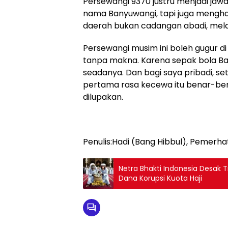
Persewangi 9370 justru menjadi ja
nama Banyuwangi, tapi juga mengha
daerah bukan cadangan abadi, melai
Persewangi musim ini boleh gugur di
tanpa makna. Karena sepak bola Ban
seadanya. Dan bagi saya pribadi, se
pertama rasa kecewa itu benar-benar
dilupakan.
Penulis:Hadi (Bang Hibbul), Pemerha
Netra Bhakti Indonesia Desak 