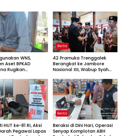
Berita
hgunakan WNS,
42 Pramuka Trenggalek
n Aset BPKAD
Berangkat ke Jambore
na Rugikan
Nasional XII, Wabup Syah
aha Rp95 Juta
Pesankan Jaga Nama Baik
Daerah
Berita
i HUT ke-81 RI, Aksi
Beraksi di Dini Hari, Operasi
Darah Pegawai Lapas
Senyap Komplotan ABH