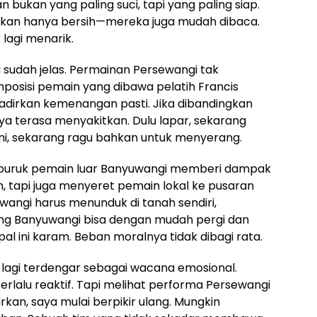
 bukan yang paling suci, tapi yang paling siap.
ukan hanya bersih—mereka juga mudah dibaca.
 lagi menarik.
 sudah jelas. Permainan Persewangi tak
omposisi pemain yang dibawa pelatih Francis
dirkan kemenangan pasti. Jika dibandingkan
a terasa menyakitkan. Dulu lapar, sekarang
i, sekarang ragu bahkan untuk menyerang.
 buruk pemain luar Banyuwangi memberi dampak
, tapi juga menyeret pemain lokal ke pusaran
angi harus menunduk di tanah sendiri,
g Banyuwangi bisa dengan mudah pergi dan
l ini karam. Beban moralnya tidak dibagi rata.
tak lagi terdengar sebagai wacana emosional.
terlalu reaktif. Tapi melihat performa Persewangi
irkan, saya mulai berpikir ulang. Mungkin