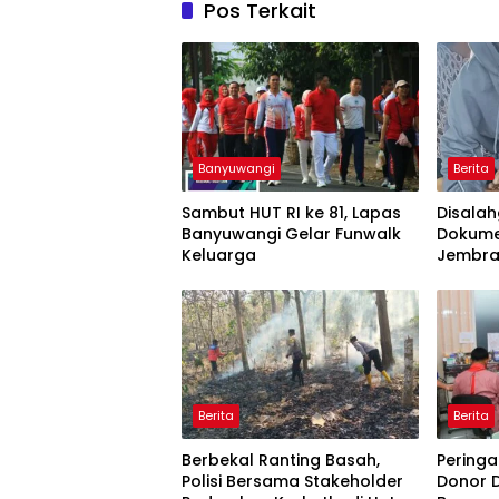
Pos Terkait
Banyuwangi
Berita
Sambut HUT RI ke 81, Lapas
Disala
Banyuwangi Gelar Funwalk
Dokume
Keluarga
Jembra
Pengus
Berita
Berita
Berbekal Ranting Basah,
Peringat
Polisi Bersama Stakeholder
Donor 