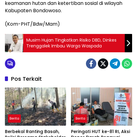
keamanan hutan dan ketertiban sosial di wilayah
Kabupaten Bondowoso.
(Kom-PHT/Bdw/Mam)
Musim Hujan Tingkatkan Risiko DBD, Dinkes
Trenggalek Imbau Warga Waspada
Pos Terkait
Berita
Berita
Berbekal Ranting Basah,
Peringati HUT ke-81 RI, Aksi