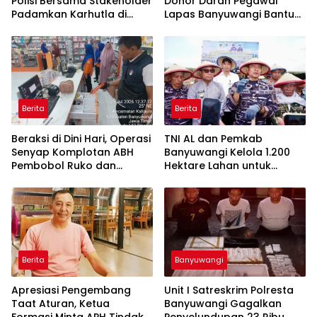
Polisi Bersama Stakeholder
Donor Darah Pegawai
Padamkan Karhutla di
Lapas Banyuwangi Bantu
Hutan Jatiprahu
Amankan Stok PMI
Trenggalek
Berita
Berita
Beraksi di Dini Hari, Operasi
TNI AL dan Pemkab
Senyap Komplotan ABH
Banyuwangi Kelola 1.200
Pembobol Ruko dan
Hektare Lahan untuk
Sekolah Digulung Tim
Dukung Produksi Kedelai
Macan Blambangan
Nasional
Berita
Banyuwangi
Apresiasi Pengembang
Unit I Satreskrim Polresta
Taat Aturan, Ketua
Banyuwangi Gagalkan
Formasi Minta APH Tindak
Penyelundupan 23 Ribu