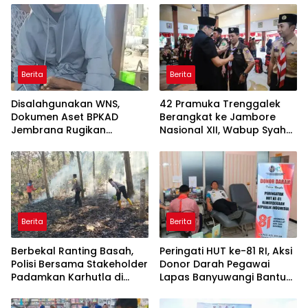
Berita
Berita
Disalahgunakan WNS,
42 Pramuka Trenggalek
Dokumen Aset BPKAD
Berangkat ke Jambore
Jembrana Rugikan
Nasional XII, Wabup Syah
Pengusaha Rp95 Juta
Pesankan Jaga Nama Baik
Daerah
Berita
Berita
Berbekal Ranting Basah,
Peringati HUT ke-81 RI, Aksi
Polisi Bersama Stakeholder
Donor Darah Pegawai
Padamkan Karhutla di
Lapas Banyuwangi Bantu
Hutan Jatiprahu
Amankan Stok PMI
Trenggalek