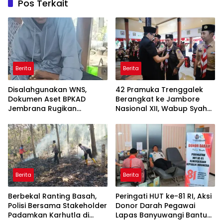
Pos Terkait
Berita
Berita
Disalahgunakan WNS,
42 Pramuka Trenggalek
Dokumen Aset BPKAD
Berangkat ke Jambore
Jembrana Rugikan
Nasional XII, Wabup Syah
Pengusaha Rp95 Juta
Pesankan Jaga Nama Baik
Daerah
Berita
Berita
Berbekal Ranting Basah,
Peringati HUT ke-81 RI, Aksi
Polisi Bersama Stakeholder
Donor Darah Pegawai
Padamkan Karhutla di
Lapas Banyuwangi Bantu