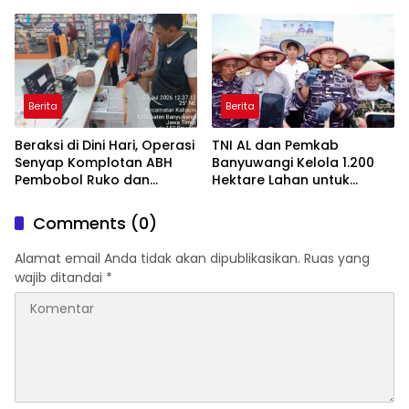
Hutan Jatiprahu
Amankan Stok PMI
Trenggalek
Berita
Berita
Beraksi di Dini Hari, Operasi
TNI AL dan Pemkab
Senyap Komplotan ABH
Banyuwangi Kelola 1.200
Pembobol Ruko dan
Hektare Lahan untuk
Sekolah Digulung Tim
Dukung Produksi Kedelai
Macan Blambangan
Nasional
Comments (0)
Alamat email Anda tidak akan dipublikasikan.
Ruas yang
wajib ditandai
*