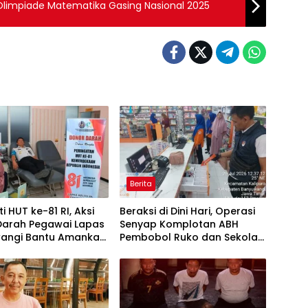
 Olimpiade Matematika Gasing Nasional 2025
Berita
i HUT ke-81 RI, Aksi
Beraksi di Dini Hari, Operasi
Darah Pegawai Lapas
Senyap Komplotan ABH
angi Bantu Amankan
Pembobol Ruko dan Sekolah
I
Digulung Tim Macan
Blambangan