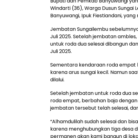
Bupati dan Pemkab Banyuwangi yang 
Windarti (36), Warga Dusun Sungai
Banyuwangi, Ipuk Fiestiandani, yang
Jembatan Sungailembu sebelumnya re
Juli 2025. Setelah jembatan amble
untuk roda dua selesai dibangun dan
Juli 2025.
Sementara kendaraan roda empat b
karena arus sungai kecil. Namun saat 
dilalui.
Setelah jembatan untuk roda dua s
roda empat, berbahan baja dengan 
jembatan tersebut telah selesai, da
“Alhamdulilah sudah selesai dan bisa
karena menghubungkan tiga desa d
permanen akan kami bangun di lokas