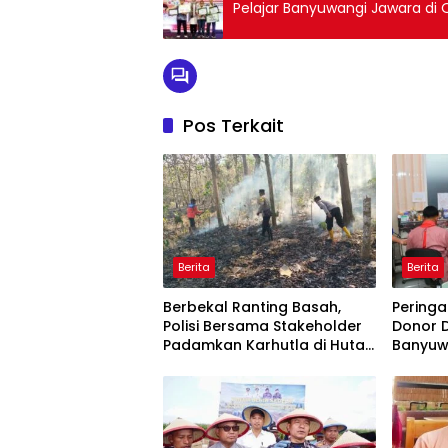
Pelajar Banyuwangi Jawara di
Pos Terkait
Berita
Berita
Berbekal Ranting Basah,
Peringat
Polisi Bersama Stakeholder
Donor 
Padamkan Karhutla di Hutan
Banyuw
Jatiprahu Trenggalek
Stok PM