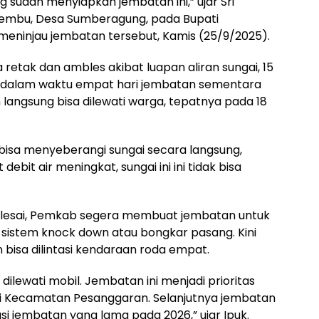
sudah menyiapkan jembatan ini,” ujar Sri
 Lembu, Desa Sumberagung, pada Bupati
 meninjau jembatan tersebut, Kamis (25/9/2025).
tak dan ambles akibat luapan aliran sungai, 15
s, dalam waktu empat hari jembatan sementara
 langsung bisa dilewati warga, tepatnya pada 18
isa menyeberangi sungai secara langsung,
debit air meningkat, sungai ini ini tidak bisa
elesai, Pemkab segera membuat jembatan untuk
sistem knock down atau bongkar pasang. Kini
n bisa dilintasi kendaraan roda empat.
 dilewati mobil. Jembatan ini menjadi prioritas
i Kecamatan Pesanggaran. Selanjutnya jembatan
i jembatan yang lama pada 2026,” ujar Ipuk.