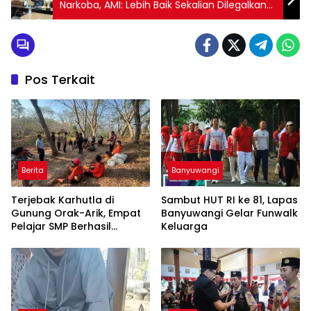
Narkoba, AMI: Lebih Baik Sekalian Dilegalkan
Saja
Pos Terkait
Berita
Banyuwangi
Terjebak Karhutla di
Sambut HUT RI ke 81, Lapas
Gunung Orak-Arik, Empat
Banyuwangi Gelar Funwalk
Pelajar SMP Berhasil
Keluarga
Dievakuasi