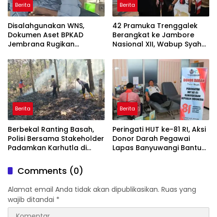
Berita
Berita
Disalahgunakan WNS,
42 Pramuka Trenggalek
Dokumen Aset BPKAD
Berangkat ke Jambore
Jembrana Rugikan
Nasional XII, Wabup Syah
Pengusaha Rp95 Juta
Pesankan Jaga Nama Baik
Daerah
Berita
Berita
Berbekal Ranting Basah,
Peringati HUT ke-81 RI, Aksi
Polisi Bersama Stakeholder
Donor Darah Pegawai
Padamkan Karhutla di
Lapas Banyuwangi Bantu
Hutan Jatiprahu
Amankan Stok PMI
Trenggalek
Comments (0)
Alamat email Anda tidak akan dipublikasikan.
Ruas yang
wajib ditandai
*