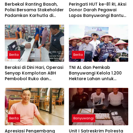
Berbekal Ranting Basah,
Peringati HUT ke-81 RI, Aksi
Polisi Bersama Stakeholder
Donor Darah Pegawai
Padamkan Karhutla di
Lapas Banyuwangi Bantu
Hutan Jatiprahu
Amankan Stok PMI
Trenggalek
Berita
Berita
Beraksi di Dini Hari, Operasi
TNI AL dan Pemkab
Senyap Komplotan ABH
Banyuwangi Kelola 1.200
Pembobol Ruko dan
Hektare Lahan untuk
Sekolah Digulung Tim
Dukung Produksi Kedelai
Macan Blambangan
Nasional
Berita
Banyuwangi
Apresiasi Pengembang
Unit I Satreskrim Polresta