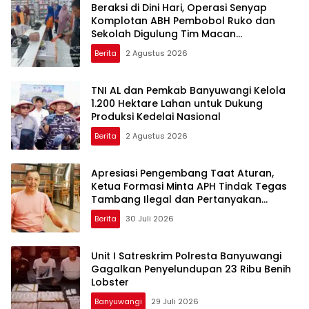
Beraksi di Dini Hari, Operasi Senyap
Komplotan ABH Pembobol Ruko dan
Sekolah Digulung Tim Macan
Blambangan
Berita
2 Agustus 2026
TNI AL dan Pemkab Banyuwangi Kelola
1.200 Hektare Lahan untuk Dukung
Produksi Kedelai Nasional
Berita
2 Agustus 2026
Apresiasi Pengembang Taat Aturan,
Ketua Formasi Minta APH Tindak Tegas
Tambang Ilegal dan Pertanyakan
Perizinan di Gambor
Berita
30 Juli 2026
Unit I Satreskrim Polresta Banyuwangi
Gagalkan Penyelundupan 23 Ribu Benih
Lobster
Banyuwangi
29 Juli 2026