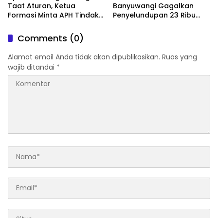
Taat Aturan, Ketua
Banyuwangi Gagalkan
Formasi Minta APH Tindak
Penyelundupan 23 Ribu
Tegas Tambang Ilegal dan
Benih Lobster
Pertanyakan Perizinan di
Comments (0)
Gambor
Alamat email Anda tidak akan dipublikasikan.
Ruas yang
wajib ditandai
*