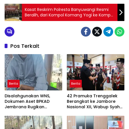
Kasat Reskrim Polresta Banyuwangi Resmi
Beralih, dari Kompol Komang Yogi ke Kompol
Lanang Teguh
Pos Terkait
Berita
Berita
Disalahgunakan WNS,
42 Pramuka Trenggalek
Dokumen Aset BPKAD
Berangkat ke Jambore
Jembrana Rugikan
Nasional XII, Wabup Syah
Pengusaha Rp95 Juta
Pesankan Jaga Nama Baik
Daerah