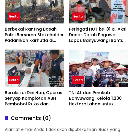
Berita
Berita
Berbekal Ranting Basah,
Peringati HUT ke-81 RI, Aksi
Polisi Bersama Stakeholder
Donor Darah Pegawai
Padamkan Karhutla di
Lapas Banyuwangi Bantu
Hutan Jatiprahu
Amankan Stok PMI
Trenggalek
Berita
Berita
Beraksi di Dini Hari, Operasi
TNI AL dan Pemkab
Senyap Komplotan ABH
Banyuwangi Kelola 1.200
Pembobol Ruko dan
Hektare Lahan untuk
Sekolah Digulung Tim
Dukung Produksi Kedelai
Macan Blambangan
Nasional
Comments (0)
Alamat email Anda tidak akan dipublikasikan.
Ruas yang