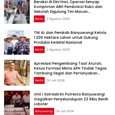
Beraksi di Dini Hari, Operasi Senyap
Komplotan ABH Pembobol Ruko dan
Sekolah Digulung Tim Macan
Blambangan
Berita
2 Agustus 2026
TNI AL dan Pemkab Banyuwangi Kelola
1.200 Hektare Lahan untuk Dukung
Produksi Kedelai Nasional
Berita
2 Agustus 2026
Apresiasi Pengembang Taat Aturan,
Ketua Formasi Minta APH Tindak Tegas
Tambang Ilegal dan Pertanyakan
Perizinan di Gambor
Berita
30 Juli 2026
Unit I Satreskrim Polresta Banyuwangi
Gagalkan Penyelundupan 23 Ribu Benih
Lobster
Banyuwangi
29 Juli 2026