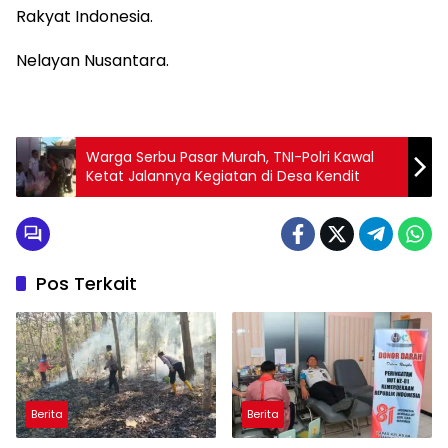
‎Rakyat Indonesia.
‎Nelayan Nusantara.
Warga Serbu Pasar Murah, TNI-Polri Kawal
Ketat Jalannya Kegiatan di Desa Kendit
Pos Terkait
Berita
Berita