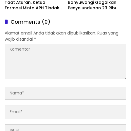
Taat Aturan, Ketua
Banyuwangi Gagalkan
Formasi Minta APH Tindak
Penyelundupan 23 Ribu
Tegas Tambang Ilegal dan
Benih Lobster
Pertanyakan Perizinan di
Comments (0)
Gambor
Alamat email Anda tidak akan dipublikasikan.
Ruas yang
wajib ditandai
*