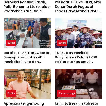
Berbekal Ranting Basah,
Peringati HUT ke-81 RI, Aksi
Polisi Bersama Stakeholder
Donor Darah Pegawai
Padamkan Karhutla di
Lapas Banyuwangi Bantu
Hutan Jatiprahu
Amankan Stok PMI
Trenggalek
Berita
Berita
Beraksi di Dini Hari, Operasi
TNI AL dan Pemkab
Senyap Komplotan ABH
Banyuwangi Kelola 1.200
Pembobol Ruko dan
Hektare Lahan untuk
Sekolah Digulung Tim
Dukung Produksi Kedelai
Macan Blambangan
Nasional
Berita
Banyuwangi
Apresiasi Pengembang
Unit I Satreskrim Polresta