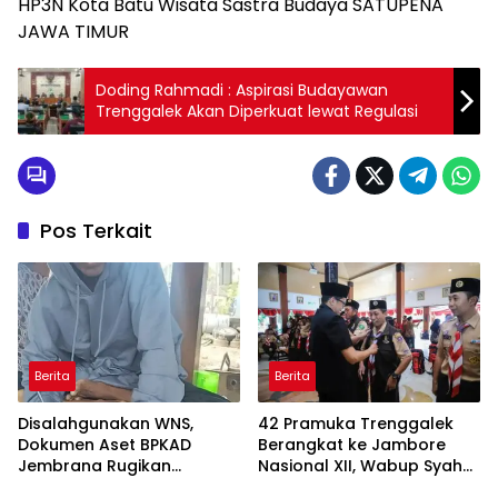
HP3N Kota Batu Wisata Sastra Budaya SATUPENA
JAWA TIMUR
Doding Rahmadi : Aspirasi Budayawan
Trenggalek Akan Diperkuat lewat Regulasi
Pos Terkait
Berita
Berita
Disalahgunakan WNS,
42 Pramuka Trenggalek
Dokumen Aset BPKAD
Berangkat ke Jambore
Jembrana Rugikan
Nasional XII, Wabup Syah
Pengusaha Rp95 Juta
Pesankan Jaga Nama Baik