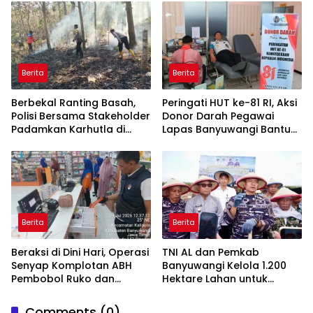
Daerah
Berita
Berita
Berbekal Ranting Basah,
Peringati HUT ke-81 RI, Aksi
Polisi Bersama Stakeholder
Donor Darah Pegawai
Padamkan Karhutla di
Lapas Banyuwangi Bantu
Hutan Jatiprahu
Amankan Stok PMI
Trenggalek
Berita
Berita
Beraksi di Dini Hari, Operasi
TNI AL dan Pemkab
Senyap Komplotan ABH
Banyuwangi Kelola 1.200
Pembobol Ruko dan
Hektare Lahan untuk
Sekolah Digulung Tim
Dukung Produksi Kedelai
Macan Blambangan
Nasional
Comments (0)