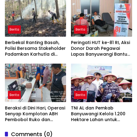
Daerah
Berita
Berita
Berbekal Ranting Basah,
Peringati HUT ke-81 RI, Aksi
Polisi Bersama Stakeholder
Donor Darah Pegawai
Padamkan Karhutla di
Lapas Banyuwangi Bantu
Hutan Jatiprahu
Amankan Stok PMI
Trenggalek
Berita
Berita
Beraksi di Dini Hari, Operasi
TNI AL dan Pemkab
Senyap Komplotan ABH
Banyuwangi Kelola 1.200
Pembobol Ruko dan
Hektare Lahan untuk
Sekolah Digulung Tim
Dukung Produksi Kedelai
Macan Blambangan
Nasional
Comments (0)