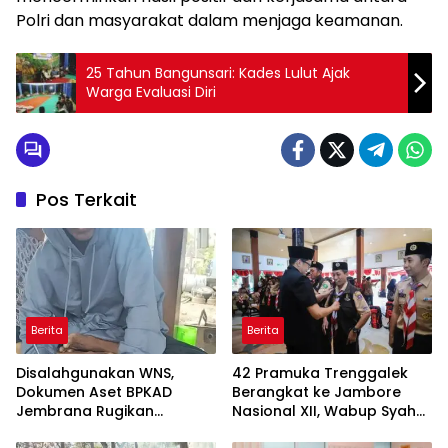
Polri dan masyarakat dalam menjaga keamanan.
25 Tahun Bangunsari: Kades Lulut Ajak
Warga Evaluasi Diri
Pos Terkait
Berita
Berita
Disalahgunakan WNS,
42 Pramuka Trenggalek
Dokumen Aset BPKAD
Berangkat ke Jambore
Jembrana Rugikan
Nasional XII, Wabup Syah
Pengusaha Rp95 Juta
Pesankan Jaga Nama Baik