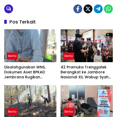
Pos Terkait
Berita
Berita
Disalahgunakan WNS,
42 Pramuka Trenggalek
Dokumen Aset BPKAD
Berangkat ke Jambore
Jembrana Rugikan
Nasional XII, Wabup Syah
Pengusaha Rp95 Juta
Pesankan Jaga Nama Baik
Daerah
Berita
Berita