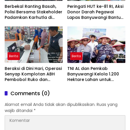
Berbekal Ranting Basah,
Peringati HUT ke-81 RI, Aksi
Polisi Bersama Stakeholder
Donor Darah Pegawai
Padamkan Karhutla di
Lapas Banyuwangi Bantu
Hutan Jatiprahu
Amankan Stok PMI
Trenggalek
Berita
Berita
Beraksi di Dini Hari, Operasi
TNI AL dan Pemkab
Senyap Komplotan ABH
Banyuwangi Kelola 1.200
Pembobol Ruko dan
Hektare Lahan untuk
Sekolah Digulung Tim
Dukung Produksi Kedelai
Macan Blambangan
Nasional
Comments (0)
Alamat email Anda tidak akan dipublikasikan.
Ruas yang
wajib ditandai
*