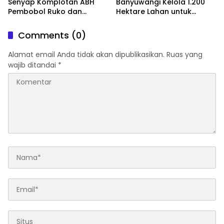
Senyap Komplotan ABH
Banyuwangi Kelola 1.200
Pembobol Ruko dan
Hektare Lahan untuk
Sekolah Digulung Tim
Dukung Produksi Kedelai
Macan Blambangan
Nasional
Comments (0)
Alamat email Anda tidak akan dipublikasikan.
Ruas yang
wajib ditandai
*