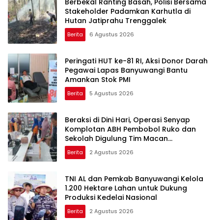
Berbekal Ranting Basah, Polisi Bersama
Stakeholder Padamkan Karhutla di
Hutan Jatiprahu Trenggalek
Berita
6 Agustus 2026
Peringati HUT ke-81 RI, Aksi Donor Darah
Pegawai Lapas Banyuwangi Bantu
Amankan Stok PMI
Berita
5 Agustus 2026
Beraksi di Dini Hari, Operasi Senyap
Komplotan ABH Pembobol Ruko dan
Sekolah Digulung Tim Macan
Blambangan
Berita
2 Agustus 2026
TNI AL dan Pemkab Banyuwangi Kelola
1.200 Hektare Lahan untuk Dukung
Produksi Kedelai Nasional
Berita
2 Agustus 2026