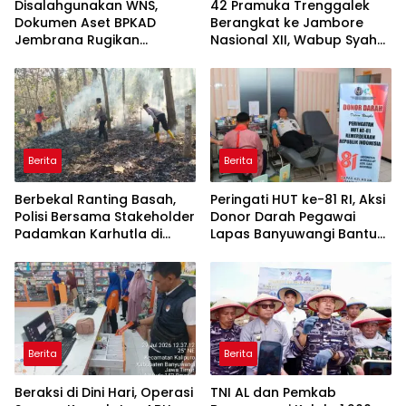
Disalahgunakan WNS,
42 Pramuka Trenggalek
Dokumen Aset BPKAD
Berangkat ke Jambore
Jembrana Rugikan
Nasional XII, Wabup Syah
Pengusaha Rp95 Juta
Pesankan Jaga Nama Baik
Daerah
Berita
Berita
Berbekal Ranting Basah,
Peringati HUT ke-81 RI, Aksi
Polisi Bersama Stakeholder
Donor Darah Pegawai
Padamkan Karhutla di
Lapas Banyuwangi Bantu
Hutan Jatiprahu
Amankan Stok PMI
Trenggalek
Berita
Berita
Beraksi di Dini Hari, Operasi
TNI AL dan Pemkab