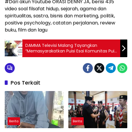
#Dari akun Youtube ORASI DENNY JA, berisi 435
video soal filsafat hidup, sejarah, agama dan
spiritualitas, sastra, bisnis dan marketing, politik,
positive psychology, catatan perjalanan, review
buku, film dan lagu
DAMMA Televisi Malang Tayangkan
“Memasyarakatkan Puisi Esai Komunitas Puisi
Esai SATUPENA JAWA TIMUR”
Pos Terkait
Berita
Berita