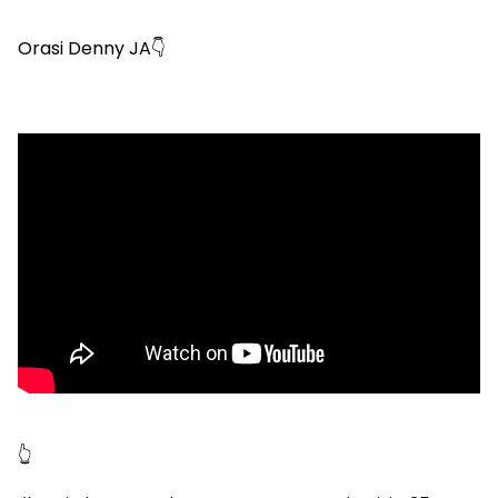
Orasi Denny JA👇
👆