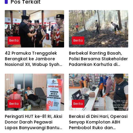
Pos Terkait
Berita
Berita
42 Pramuka Trenggalek
Berbekal Ranting Basah,
Berangkat ke Jambore
Polisi Bersama Stakeholder
Nasional XII, Wabup Syah
Padamkan Karhutla di
Pesankan Jaga Nama Baik
Hutan Jatiprahu
Daerah
Trenggalek
Berita
Berita
Peringati HUT ke-81 RI, Aksi
Beraksi di Dini Hari, Operasi
Donor Darah Pegawai
Senyap Komplotan ABH
Lapas Banyuwangi Bantu
Pembobol Ruko dan