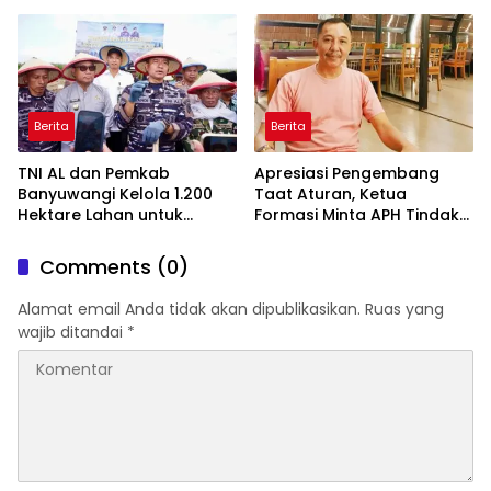
Amankan Stok PMI
Sekolah Digulung Tim
Macan Blambangan
Berita
Berita
TNI AL dan Pemkab
Apresiasi Pengembang
Banyuwangi Kelola 1.200
Taat Aturan, Ketua
Hektare Lahan untuk
Formasi Minta APH Tindak
Dukung Produksi Kedelai
Tegas Tambang Ilegal dan
Nasional
Pertanyakan Perizinan di
Comments (0)
Gambor
Alamat email Anda tidak akan dipublikasikan.
Ruas yang
wajib ditandai
*