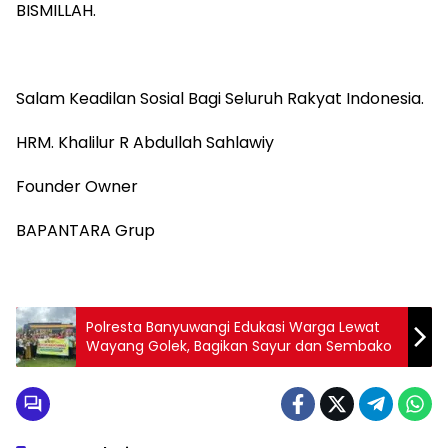
‎BISMILLAH.
‎Salam Keadilan Sosial Bagi Seluruh Rakyat Indonesia.
‎HRM. Khalilur R Abdullah Sahlawiy
‎Founder Owner
‎BAPANTARA Grup
Polresta Banyuwangi Edukasi Warga Lewat
Wayang Golek, Bagikan Sayur dan Sembako