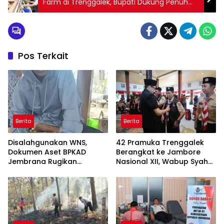
Farm di Trenggalek, Bupati Dukung Penuh
untuk Pemberdayaan Masyarakat Miskin
Pos Terkait
Berita
Berita
Disalahgunakan WNS,
42 Pramuka Trenggalek
Dokumen Aset BPKAD
Berangkat ke Jambore
Jembrana Rugikan
Nasional XII, Wabup Syah
Pengusaha Rp95 Juta
Pesankan Jaga Nama Baik
Daerah