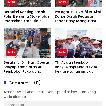
Berita
Berita
Berbekal Ranting Basah,
Peringati HUT ke-81 RI, Aksi
Polisi Bersama Stakeholder
Donor Darah Pegawai
Padamkan Karhutla di
Lapas Banyuwangi Bantu
Hutan Jatiprahu
Amankan Stok PMI
Trenggalek
Berita
Berita
Beraksi di Dini Hari, Operasi
TNI AL dan Pemkab
Senyap Komplotan ABH
Banyuwangi Kelola 1.200
Pembobol Ruko dan
Hektare Lahan untuk
Sekolah Digulung Tim
Dukung Produksi Kedelai
Macan Blambangan
Nasional
Comments (0)
Alamat email Anda tidak akan dipublikasikan.
Ruas yang
wajib ditandai
*