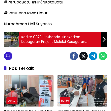
#PerupaBatu #HP3NKotaBatu
#SatuPenaJawaTimur
Nurochman Heli Suyanto
Kodim 0823 Situbondo Tingkatkan
Kebugaran Prajurit Melalui Kesegaran
Jasmani Periodik II Ta 2025
Pos Terkait
Berita
Berita