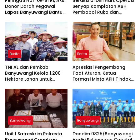
Peringati HUT ke-81 RI, Aksi
Beraksi di Dini Hari, Operasi
Donor Darah Pegawai
Senyap Komplotan ABH
Lapas Banyuwangi Bantu
Pembobol Ruko dan
Amankan Stok PMI
Sekolah Digulung Tim
Macan Blambangan
Berita
Berita
TNI AL dan Pemkab
Apresiasi Pengembang
Banyuwangi Kelola 1.200
Taat Aturan, Ketua
Hektare Lahan untuk
Formasi Minta APH Tindak
Dukung Produksi Kedelai
Tegas Tambang Ilegal dan
Nasional
Pertanyakan Perizinan di
Gambor
Banyuwangi
Banyuwangi
Unit I Satreskrim Polresta
Dandim 0825/Banyuwangi
Banyuwangi Gagalkan
Hadiri Peluncuran Coastal