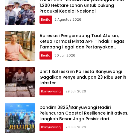
1.200 Hektare Lahan untuk Dukung
Produksi Kedelai Nasional
Berita
2 Agustus 2026
Apresiasi Pengembang Taat Aturan,
Ketua Formasi Minta APH Tindak Tegas
Tambang Ilegal dan Pertanyakan
Perizinan di Gambor
Berita
30 Juli 2026
Unit I Satreskrim Polresta Banyuwangi
Gagalkan Penyelundupan 23 Ribu Benih
Lobster
Banyuwangi
29 Juli 2026
Dandim 0825/Banyuwangi Hadiri
Peluncuran Coastal Resilience Initiatives,
Langkah Besar Jaga Pesisir dari
Ancaman Abrasi
Banyuwangi
28 Juli 2026