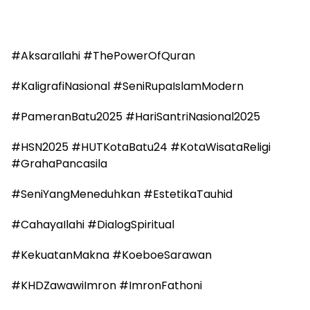
#AksaraIlahi #ThePowerOfQuran
#KaligrafiNasional #SeniRupaIslamModern
#PameranBatu2025 #HariSantriNasional2025
#HSN2025 #HUTKotaBatu24 #KotaWisataReligi
#GrahaPancasila
#SeniYangMeneduhkan #EstetikaTauhid
#CahayaIlahi #DialogSpiritual
#KekuatanMakna #KoeboeSarawan
#KHDZawawiImron #ImronFathoni