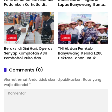
Padamkan Karhutla di
Lapas Banyuwangi Bantu
Hutan Jatiprahu
Amankan Stok PMI
Trenggalek
Berita
Berita
Beraksi di Dini Hari, Operasi
TNI AL dan Pemkab
Senyap Komplotan ABH
Banyuwangi Kelola 1.200
Pembobol Ruko dan
Hektare Lahan untuk
Sekolah Digulung Tim
Dukung Produksi Kedelai
Macan Blambangan
Nasional
Comments (0)
Alamat email Anda tidak akan dipublikasikan.
Ruas yang
wajib ditandai
*