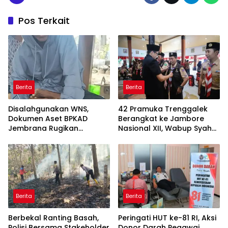
Pos Terkait
Berita
Berita
Disalahgunakan WNS,
42 Pramuka Trenggalek
Dokumen Aset BPKAD
Berangkat ke Jambore
Jembrana Rugikan
Nasional XII, Wabup Syah
Pengusaha Rp95 Juta
Pesankan Jaga Nama Baik
Daerah
Berita
Berita
Berbekal Ranting Basah,
Peringati HUT ke-81 RI, Aksi
Polisi Bersama Stakeholder
Donor Darah Pegawai