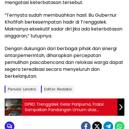
mengatasi keterbatasan tersebut.
“Ternyata sudah membuahkan hasil. Bu Gubernur
Khofifah berkesempatan hadir di Trenggalek.
Maknanya eksekutif sadar diri jika ada keterbatasan
anggaran,” tutupnya.
Dengan dukungan dari berbagai pihak dan sinergi
antarpemerintah, diharapkan percepatan
pemulihan pascabencana dan relokasi warga dapat
segera terealisasi secara menyeluruh dan
berkelanjutan.
Penulis: Lendra
Editor: Redaksi
DPRD Trenggalek Gelar Paripurna, Fraksi
Sampaikan Pandangan Umum atas
Ranperda LKPJ dan RPJMD