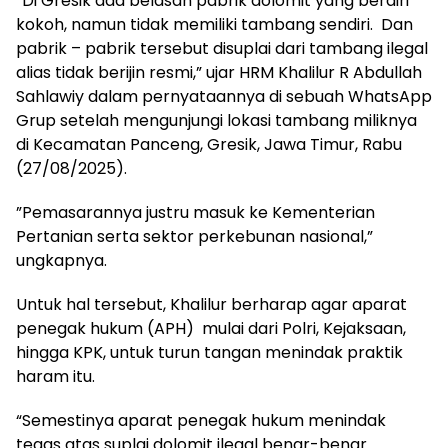
‎“Di Gresik ada belasan pabrik dolomit yang berdiri
kokoh, namun tidak memiliki tambang sendiri. Dan
pabrik – pabrik tersebut disuplai dari tambang ilegal
alias tidak berijin resmi,” ujar HRM Khalilur R Abdullah
Sahlawiy dalam pernyataannya di sebuah WhatsApp
Grup setelah mengunjungi lokasi tambang miliknya
di Kecamatan Panceng, Gresik, Jawa Timur, Rabu
(27/08/2025).
‎”Pemasarannya justru masuk ke Kementerian
Pertanian serta sektor perkebunan nasional,”
ungkapnya.
‎Untuk hal tersebut, Khalilur berharap agar aparat
penegak hukum (APH) mulai dari Polri, Kejaksaan,
hingga KPK, untuk turun tangan menindak praktik
haram itu.
‎“Semestinya aparat penegak hukum menindak
tegas atas suplai dolomit ilegal benar-benar