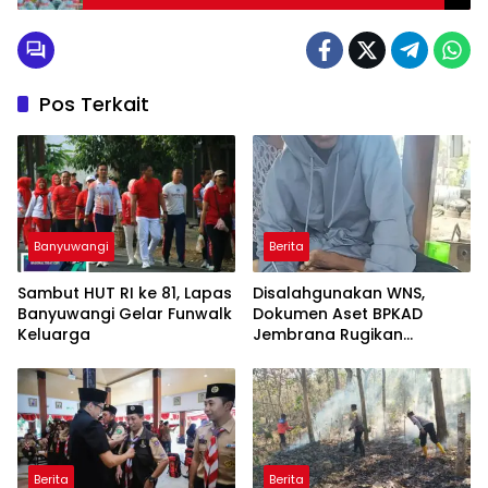
Dilaporkan ke Itwasum Mabes Polri
Pos Terkait
Banyuwangi
Berita
Sambut HUT RI ke 81, Lapas
Disalahgunakan WNS,
Banyuwangi Gelar Funwalk
Dokumen Aset BPKAD
Keluarga
Jembrana Rugikan
Pengusaha Rp95 Juta
Berita
Berita