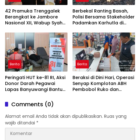
42 Pramuka Trenggalek
Berbekal Ranting Basah,
Berangkat ke Jambore
Polisi Bersama Stakeholder
Nasional XII, Wabup Syah
Padamkan Karhutla di
Pesankan Jaga Nama Baik
Hutan Jatiprahu
Daerah
Trenggalek
Berita
Berita
Peringati HUT ke-81 RI, Aksi
Beraksi di Dini Hari, Operasi
Donor Darah Pegawai
Senyap Komplotan ABH
Lapas Banyuwangi Bantu
Pembobol Ruko dan
Amankan Stok PMI
Sekolah Digulung Tim
Macan Blambangan
Comments (0)
Alamat email Anda tidak akan dipublikasikan.
Ruas yang
wajib ditandai
*