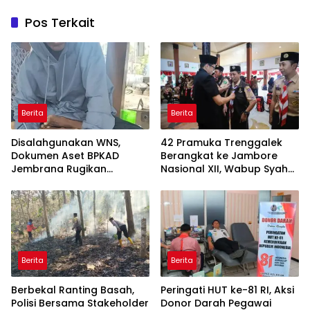
Pos Terkait
Berita
Berita
Disalahgunakan WNS,
42 Pramuka Trenggalek
Dokumen Aset BPKAD
Berangkat ke Jambore
Jembrana Rugikan
Nasional XII, Wabup Syah
Pengusaha Rp95 Juta
Pesankan Jaga Nama Baik
Daerah
Berita
Berita
Berbekal Ranting Basah,
Peringati HUT ke-81 RI, Aksi
Polisi Bersama Stakeholder
Donor Darah Pegawai