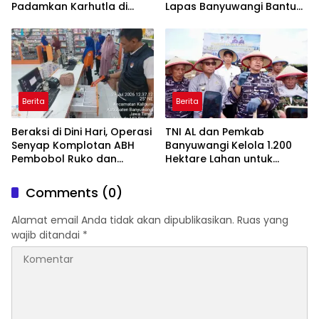
Padamkan Karhutla di
Lapas Banyuwangi Bantu
Hutan Jatiprahu
Amankan Stok PMI
Trenggalek
Berita
Berita
Beraksi di Dini Hari, Operasi
TNI AL dan Pemkab
Senyap Komplotan ABH
Banyuwangi Kelola 1.200
Pembobol Ruko dan
Hektare Lahan untuk
Sekolah Digulung Tim
Dukung Produksi Kedelai
Macan Blambangan
Nasional
Comments (0)
Alamat email Anda tidak akan dipublikasikan.
Ruas yang
wajib ditandai
*