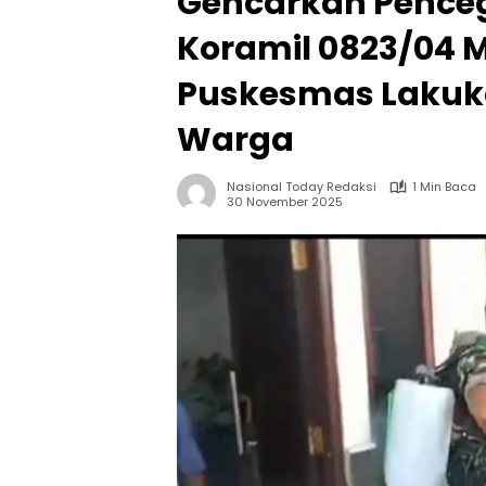
Gencarkan Pence
Koramil 0823/04
Puskesmas Lakuk
Warga
Nasional Today Redaksi
1 Min Baca
30 November 2025