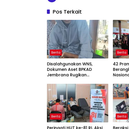
Pos Terkait
Berita
Berita
Disalahgunakan WNS,
42 Pra
Dokumen Aset BPKAD
Berang
Jembrana Rugikan
Nasiona
Pengusaha Rp95 Juta
Pesank
Daerah
Berita
Berita
Peringati HUT ke-81 RI, Aksi
Beraksi 