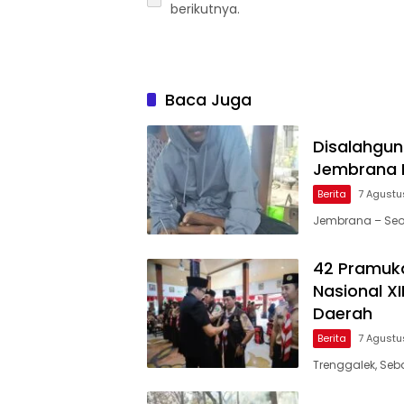
berikutnya.
Baca Juga
Disalahgu
Jembrana 
Berita
7 Agustu
Jembrana – Seo
42 Pramuk
Nasional X
Daerah
Berita
7 Agustu
Trenggalek, Se