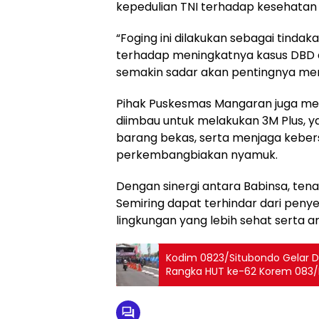
kepedulian TNI terhadap kesehatan
“Foging ini dilakukan sebagai tind
terhadap meningkatnya kasus DBD 
semakin sadar akan pentingnya menj
Pihak Puskesmas Mangaran juga me
diimbau untuk melakukan 3M Plus, 
barang bekas, serta menjaga keber
perkembangbiakan nyamuk.
Dengan sinergi antara Babinsa, ten
Semiring dapat terhindar dari pen
lingkungan yang lebih sehat serta 
Kodim 0823/Situbondo Gelar 
Rangka HUT ke-62 Korem 083/