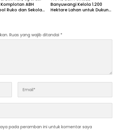
 Komplotan ABH
Banyuwangi Kelola 1.200
ol Ruko dan Sekolah
Hektare Lahan untuk Dukung
ng Tim Macan
Produksi Kedelai Nasional
angan
kan.
Ruas yang wajib ditandai
*
saya pada peramban ini untuk komentar saya