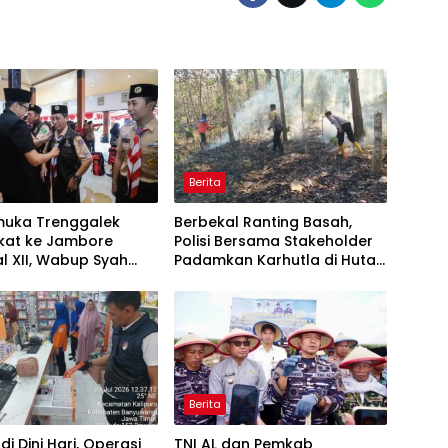
Berita
muka Trenggalek
Berbekal Ranting Basah,
kat ke Jambore
Polisi Bersama Stakeholder
l XII, Wabup Syah
Padamkan Karhutla di Hutan
an Jaga Nama Baik
Jatiprahu Trenggalek
Berita
di Dini Hari, Operasi
TNI AL dan Pemkab