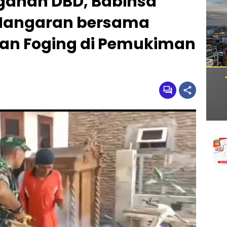
gahan DBD, Babinsa
 Mangaran bersama
an Foging di Pemukiman