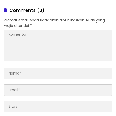
Tegas Tambang Ilegal dan
Langkah Besar Jaga Pesisir
Pertanyakan Perizinan di
dari Ancaman Abrasi
Comments (0)
Gambor
Alamat email Anda tidak akan dipublikasikan.
Ruas yang
wajib ditandai
*