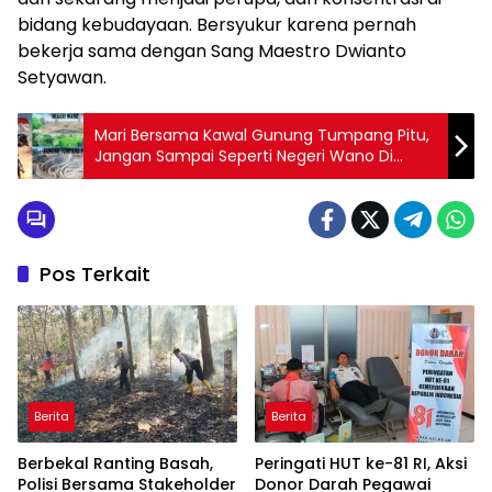
bidang kebudayaan. Bersyukur karena pernah
bekerja sama dengan Sang Maestro Dwianto
Setyawan.
Mari Bersama Kawal Gunung Tumpang Pitu,
Jangan Sampai Seperti Negeri Wano Di
Serial One Piece
Pos Terkait
Berita
Berita
Berbekal Ranting Basah,
Peringati HUT ke-81 RI, Aksi
Polisi Bersama Stakeholder
Donor Darah Pegawai