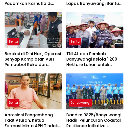
Padamkan Karhutla di
Lapas Banyuwangi Bantu
Hutan Jatiprahu
Amankan Stok PMI
Trenggalek
Berita
Berita
Beraksi di Dini Hari, Operasi
TNI AL dan Pemkab
Senyap Komplotan ABH
Banyuwangi Kelola 1.200
Pembobol Ruko dan
Hektare Lahan untuk
Sekolah Digulung Tim
Dukung Produksi Kedelai
Macan Blambangan
Nasional
Berita
Banyuwangi
Apresiasi Pengembang
Dandim 0825/Banyuwangi
Taat Aturan, Ketua
Hadiri Peluncuran Coastal
Formasi Minta APH Tindak
Resilience Initiatives,