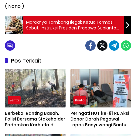
( Nono )
Maraknya Tambang Ilegal: Ketua Formasi
Sebut, Instruksi Presiden Prabowo Subianto
sangat jelas Tidak Ada Kompromi Buat
Pelaku Tambang Ilegal
Pos Terkait
Berita
Berita
Berbekal Ranting Basah,
Peringati HUT ke-81 RI, Aksi
Polisi Bersama Stakeholder
Donor Darah Pegawai
Padamkan Karhutla di
Lapas Banyuwangi Bantu
Hutan Jatiprahu
Amankan Stok PMI