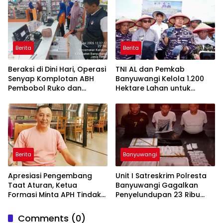
Trenggalek
Berita
Berita
Beraksi di Dini Hari, Operasi
TNI AL dan Pemkab
Senyap Komplotan ABH
Banyuwangi Kelola 1.200
Pembobol Ruko dan
Hektare Lahan untuk
Sekolah Digulung Tim
Dukung Produksi Kedelai
Macan Blambangan
Nasional
Berita
Banyuwangi
Apresiasi Pengembang
Unit I Satreskrim Polresta
Taat Aturan, Ketua
Banyuwangi Gagalkan
Formasi Minta APH Tindak
Penyelundupan 23 Ribu
Tegas Tambang Ilegal dan
Benih Lobster
Pertanyakan Perizinan di
Comments (0)
Gambor