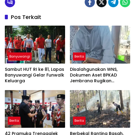
Hektar
Pos Terkait
Banyuwangi
Berita
Sambut HUT RI ke 81, Lapas
Disalahgunakan WNS,
Banyuwangi Gelar Funwalk
Dokumen Aset BPKAD
Keluarga
Jembrana Rugikan
Pengusaha Rp95 Juta
Berita
Berita
42 Pramuka Trenggalek
Berbekal Ranting Basah,