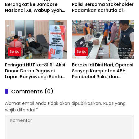
Berangkat ke Jambore
Polisi Bersama Stakeholder
Nasional XII, Wabup Syah
Padamkan Karhutla di
Pesankan Jaga Nama Baik
Hutan Jatiprahu
Daerah
Trenggalek
Berita
Berita
Peringati HUT ke-81 RI, Aksi
Beraksi di Dini Hari, Operasi
Donor Darah Pegawai
Senyap Komplotan ABH
Lapas Banyuwangi Bantu
Pembobol Ruko dan
Amankan Stok PMI
Sekolah Digulung Tim
Macan Blambangan
Comments (0)
Alamat email Anda tidak akan dipublikasikan.
Ruas yang
wajib ditandai
*