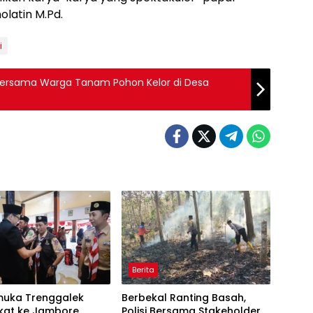
latin M.Pd.
i
 Bersama Warga Tanam Pohon Kelor di Desa
Berita
muka Trenggalek
Berbekal Ranting Basah,
kat ke Jambore
Polisi Bersama Stakeholder