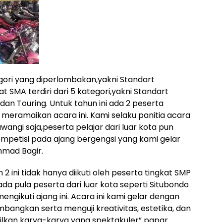
egori yang diperlombakan,yakni Standart
t SMA terdiri dari 5 kategori,yakni Standart
dan Touring. Untuk tahun ini ada 2 peserta
s meramaikan acara ini. Kami selaku panitia acara
angi saja,peserta pelajar dari luar kota pun
ompetisi pada ajang bergengsi yang kami gelar
mmad Bagir.
2 ini tidak hanya diikuti oleh peserta tingkat SMP
a pula peserta dari luar kota seperti Situbondo
ngikuti ajang ini. Acara ini kami gelar dengan
ngkan serta menguji kreativitas, estetika, dan
lkan karya-karya yang spektakuler” papar