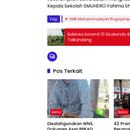
Kepala Sekolah SMUHERO Fahima Sho
Tag:
SMK Muhammadiyah Rogojamp
Babinsa Koramil 01 Situbondo
Talkandang
Pos Terkait
Berita
Berita
Disalahgunakan WNS,
42 Pra
Dokumen Aset BPKAD
Berang