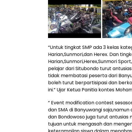
“Untuk tingkat SMP ada 3 kelas kat
Harian,Sunmori,dan Herex. Dan tingka
Harian,Sunmori,Herex,Sunmori Sport,
pelajar dari Situbondo turut antusia
tidak membatasi peserta dari Banyuw
boleh turut berpartisipasi dan berk
ini.” Ujar Ketua Panitia kontes Moha
” Event modification contest sesason 
dan SMA di Banyuwangi saja,namun ad
dan Bondowoso juga turut antusias me
tujuan untuk mengasah dan mengemba
keterampilan siswa dalam menghasi