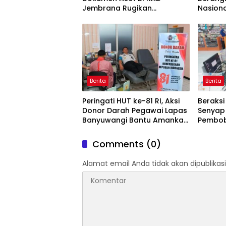
Jembrana Rugikan
Nasiona
Pengusaha Rp95 Juta
Pesank
Daerah
Berita
Berita
Peringati HUT ke-81 RI, Aksi
Beraksi 
Donor Darah Pegawai Lapas
Senyap
Banyuwangi Bantu Amankan
Pembob
Stok PMI
Digulu
Blamb
Comments (0)
Alamat email Anda tidak akan dipublikasi