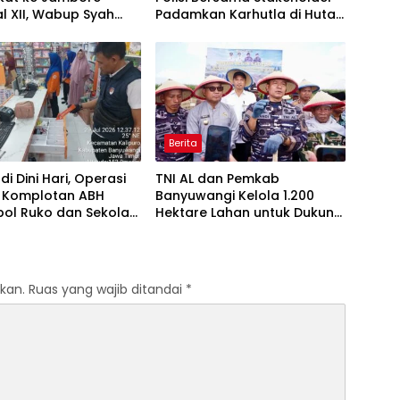
l XII, Wabup Syah
Padamkan Karhutla di Hutan
an Jaga Nama Baik
Jatiprahu Trenggalek
Berita
di Dini Hari, Operasi
TNI AL dan Pemkab
 Komplotan ABH
Banyuwangi Kelola 1.200
ol Ruko dan Sekolah
Hektare Lahan untuk Dukung
ng Tim Macan
Produksi Kedelai Nasional
angan
kan.
Ruas yang wajib ditandai
*