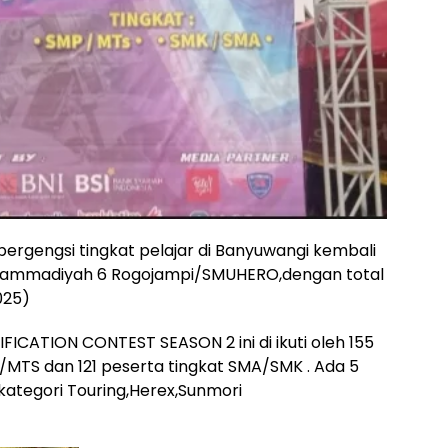
bergengsi tingkat pelajar di Banyuwangi kembali
uhammadiyah 6 Rogojampi/SMUHERO,dengan total
025)
CATION CONTEST SEASON 2 ini di ikuti oleh 155
P/MTS dan 121 peserta tingkat SMA/SMK . Ada 5
kategori Touring,Herex,Sunmori