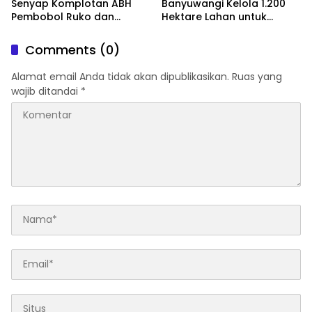
Senyap Komplotan ABH
Banyuwangi Kelola 1.200
Pembobol Ruko dan
Hektare Lahan untuk
Sekolah Digulung Tim
Dukung Produksi Kedelai
Macan Blambangan
Nasional
Comments (0)
Alamat email Anda tidak akan dipublikasikan.
Ruas yang
wajib ditandai
*