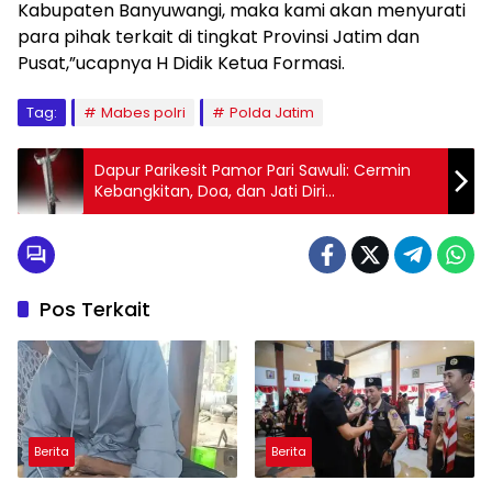
Kabupaten Banyuwangi, maka kami akan menyurati
para pihak terkait di tingkat Provinsi Jatim dan
Pusat,”ucapnya H Didik Ketua Formasi.
Tag:
Mabes polri
Polda Jatim
Dapur Parikesit Pamor Pari Sawuli: Cermin
Kebangkitan, Doa, dan Jati Diri
Kepemimpinan
Pos Terkait
Berita
Berita