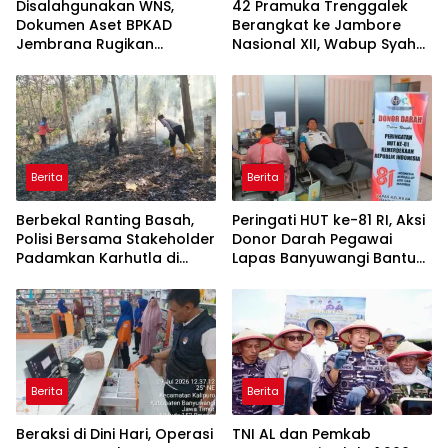
Disalahgunakan WNS,
42 Pramuka Trenggalek
Dokumen Aset BPKAD
Berangkat ke Jambore
Jembrana Rugikan
Nasional XII, Wabup Syah
Pengusaha Rp95 Juta
Pesankan Jaga Nama Baik
Daerah
Berita
Berita
Berbekal Ranting Basah,
Peringati HUT ke-81 RI, Aksi
Polisi Bersama Stakeholder
Donor Darah Pegawai
Padamkan Karhutla di
Lapas Banyuwangi Bantu
Hutan Jatiprahu
Amankan Stok PMI
Trenggalek
Berita
Berita
Beraksi di Dini Hari, Operasi
TNI AL dan Pemkab