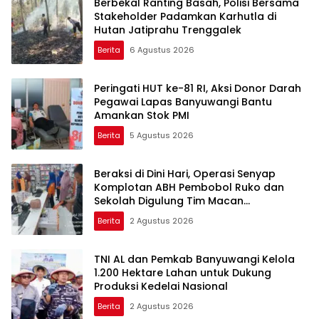
Berbekal Ranting Basah, Polisi Bersama
Stakeholder Padamkan Karhutla di
Hutan Jatiprahu Trenggalek
Berita
6 Agustus 2026
Peringati HUT ke-81 RI, Aksi Donor Darah
Pegawai Lapas Banyuwangi Bantu
Amankan Stok PMI
Berita
5 Agustus 2026
Beraksi di Dini Hari, Operasi Senyap
Komplotan ABH Pembobol Ruko dan
Sekolah Digulung Tim Macan
Blambangan
Berita
2 Agustus 2026
TNI AL dan Pemkab Banyuwangi Kelola
1.200 Hektare Lahan untuk Dukung
Produksi Kedelai Nasional
Berita
2 Agustus 2026