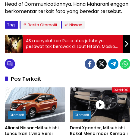
Head of Communicationnya, Hana Maharani enggan
berkomentar terkait foto yang beredar tersebut.
Tag:
Berita Otomotif
Nissan
AS menyalahkan Rusia atas jatuhnya
pesawat tak berawak di Laut Hitam, Moskow
menyangkal
Pos Terkait
03:44:00
Otomotif
Otomotif
Aliansi Nissan-Mitsubishi
Demi Xpander, Mitsubishi
Luncurkan Livina Versi
Bakal Mengimpor Kembali