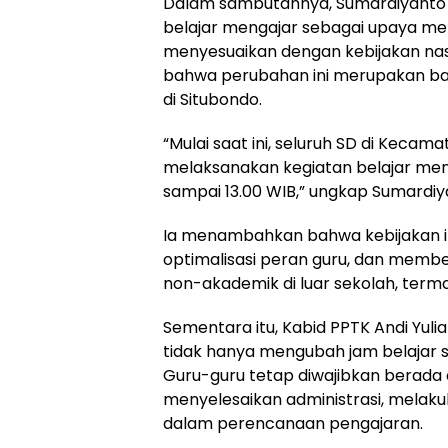
‎Dalam sambutannya, Sumardiyanto
belajar mengajar sebagai upaya men
menyesuaikan dengan kebijakan nasi
bahwa perubahan ini merupakan bagi
di Situbondo.
‎“Mulai saat ini, seluruh SD di Ke
melaksanakan kegiatan belajar menga
sampai 13.00 WIB,” ungkap Sumardiya
‎Ia menambahkan bahwa kebijakan in
optimalisasi peran guru, dan member
non-akademik di luar sekolah, ter
‎Sementara itu, Kabid PPTK Andi Yul
tidak hanya mengubah jam belajar si
Guru-guru tetap diwajibkan berada d
menyelesaikan administrasi, melaku
dalam perencanaan pengajaran.