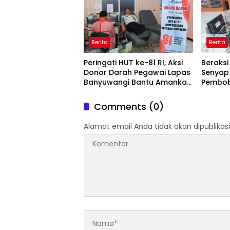
Berita
Berita
Peringati HUT ke-81 RI, Aksi
Beraksi 
Donor Darah Pegawai Lapas
Senyap
Banyuwangi Bantu Amankan
Pembob
Stok PMI
Digulu
Blamb
Comments (0)
Alamat email Anda tidak akan dipublikasi