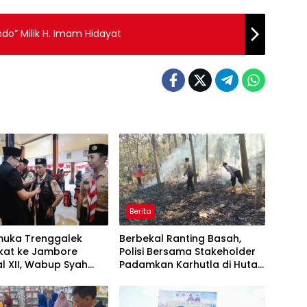
ndo” Milik H. Imam Hidayat
Berita
muka Trenggalek
Berbekal Ranting Basah,
kat ke Jambore
Polisi Bersama Stakeholder
l XII, Wabup Syah
Padamkan Karhutla di Hutan
an Jaga Nama Baik
Jatiprahu Trenggalek