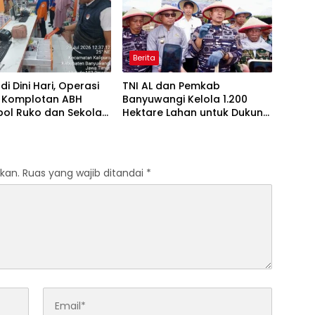
Berita
di Dini Hari, Operasi
TNI AL dan Pemkab
 Komplotan ABH
Banyuwangi Kelola 1.200
ol Ruko dan Sekolah
Hektare Lahan untuk Dukung
ng Tim Macan
Produksi Kedelai Nasional
angan
kan.
Ruas yang wajib ditandai
*