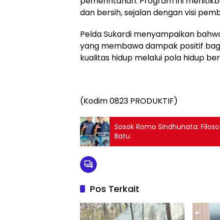
pemerintahan. Program ini menitik
dan bersih, sejalan dengan visi pemb
Pelda Sukardi menyampaikan bahwa
yang membawa dampak positif bagi
kualitas hidup melalui pola hidup ber
(Kodim 0823 PRODUKTIF)
Sosok Romo Sindhunata: Filoso
Batu
Pos Terkait